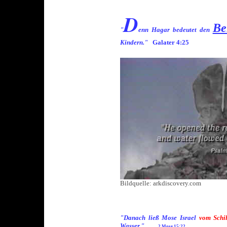
D
Be
"
enn Hagar bedeutet den
Kindern."
Galater 4:25
Bildquelle: arkdiscovery.com
"Danach ließ Mose Israel
vom Schil
Wasser."
2.Mose 15:22