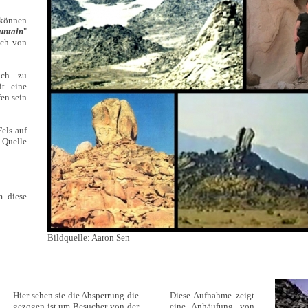
 können
untain
"
uch von
ich zu
it eine
en sein
Fels auf
Quelle
m diese
Bildquelle: Aaron Sen
Hier sehen sie die Absperrung die
Diese Aufnahme zeigt
gezogen ist um Besucher von der
eine Anhäufung von