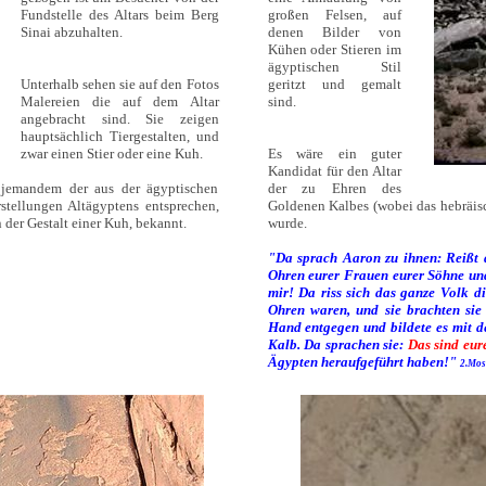
Fundstelle des Altars beim Berg
großen Felsen, auf
Sinai abzuhalten.
denen Bilder von
Kühen oder Stieren im
ägyptischen Stil
Unterhalb sehen sie auf den Fotos
geritzt und gemalt
Malereien die auf dem Altar
sind.
angebracht sind. Sie zeigen
hauptsächlich Tiergestalten, und
zwar einen Stier oder eine Kuh.
Es wäre ein guter
Kandidat für den Altar
 jemandem der aus der ägyptischen
der zu Ehren des
rstellungen Altägyptens entsprechen,
Goldenen Kalbes (wobei das hebräisch
in der Gestalt einer Kuh, bekannt.
wurde.
"Da sprach Aaron zu ihnen: Reißt 
Ohren eurer Frauen eurer Söhne und 
mir! Da riss sich das ganze Volk d
Ohren waren, und sie brachten sie
Hand entgegen und bildete es mit 
Kalb. Da sprachen sie:
Das sind eur
Ägypten heraufgeführt haben!"
2.Mos