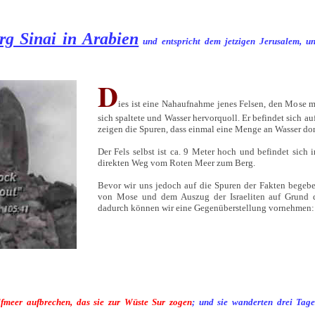
rg Sinai in Arabien
und entspricht dem jetzigen Jerusalem, un
D
ies ist eine Nahaufnahme jenes Felsen, den Mose m
sich spaltete und Wasser hervorquoll. Er befindet sich a
zeigen die Spuren, dass einmal eine Menge an Wasser dort
Der Fels selbst ist ca. 9 Meter hoch und befindet sich 
direkten Weg vom Roten Meer zum Berg.
Bevor wir uns jedoch auf die Spuren der Fakten begebe
von Mose und dem Auszug der Israeliten auf Grund d
dadurch können wir eine Gegenüberstellung vornehmen:
fmeer aufbrechen, das sie zur Wüste Sur zogen
; und sie wanderten drei Tag