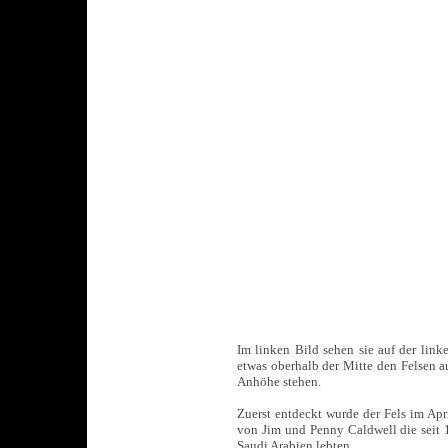
Im linken Bild sehen sie auf der link
etwas oberhalb der Mitte den Felsen a
Anhöhe stehen.
Zuerst entdeckt wurde der Fels im Apr
von Jim und Penny Caldwell die seit 
Saudi Arabien lebten.