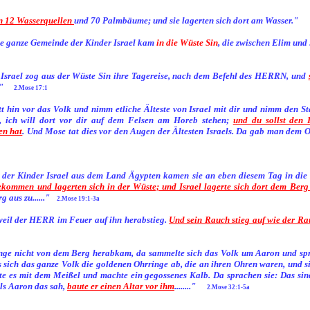
n 12 Wasserquellen
und 70 Palmbäume; und sie lagerten sich dort am Wasser."
ie ganze Gemeinde der Kinder Israel kam
in die Wüste Sin
, die zwischen Elim und S
Israel zog aus der Wüste Sin ihre Tagereise, nach dem Befehl des HERRN, und
"
2.Mose 17:1
 hin vor das Volk und nimm etliche Älteste von Israel mit dir und nimm den St
e, ich will dort vor dir auf dem Felsen am Horeb stehen;
und du sollst den 
en hat
. Und Mose tat dies vor den Augen der Ältesten Israels. Da gab man dem 
der Kinder Israel aus dem Land Ägypten kamen sie an eben diesem Tag in die
ekommen und lagerten sich in der Wüste; und Israel lagerte sich dort dem Berg
 aus zu......"
2.Mose 19:1-3a
weil der HERR im Feuer auf ihn herabstieg.
Und sein Rauch stieg auf wie der Ra
ange nicht von dem Berg herabkam, da sammelte sich das Volk um Aaron und spra
a riss sich das ganze Volk die goldenen Ohrringe ab, die an ihren Ohren waren, und
te es mit dem Meißel und machte ein gegossenes Kalb. Da sprachen sie: Das sind 
ls Aaron das sah,
baute er einen Altar vor ihm
........"
2.Mose 32:1-5a