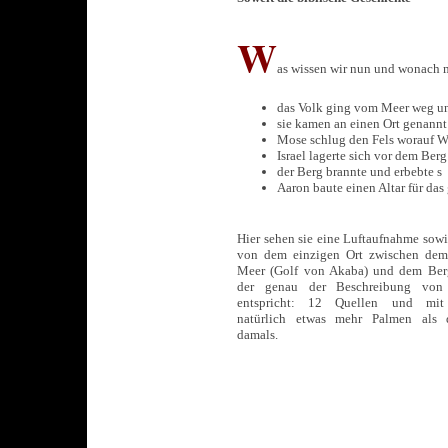
W
as wissen wir nun und wonach 
das Volk ging vom Meer weg un
sie kamen an einen Ort genann
Mose schlug den Fels worauf Was
Israel lagerte sich vor dem Ber
der Berg brannte und erbebte s
Aaron baute einen Altar für da
Hier sehen sie eine Luftaufnahme sowi
von dem einzigen Ort zwischen de
Meer (Golf von Akaba) und dem Ber
der genau der Beschreibung von 
entspricht: 12 Quellen und mit
natürlich etwas mehr Palmen als 
damals.