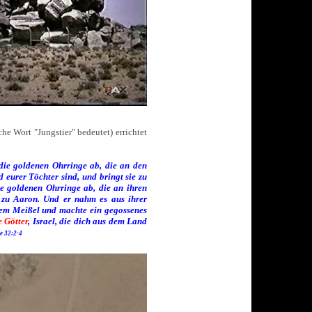
e Wort "Jungstier" bedeutet) errichtet
die goldenen Ohrringe ab, die an den
eurer Töchter sind, und bringt sie zu
ie goldenen Ohrringe ab, die an ihren
 zu Aaron. Und er nahm es aus ihrer
dem Meißel und machte ein gegossenes
e Götter
, Israel, die dich aus dem Land
e 32:2-4