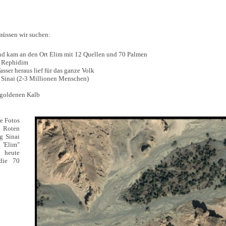
müssen wir suchen:
d kam an den Ort Elim mit 12 Quellen und 70 Palmen
t Rephidim
ser heraus lief für das ganze Volk
g Sinai (2-3 Millionen Menschen)
s goldenen Kalb
e Fotos
m Roten
g Sinai
'Elim"
 heute
die 70