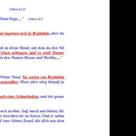
2.Mose 15:27
inai liegt, ..."
2.Mose 16:1
sie lagerten sich in Rephidim
; aber da
ab in deine Hand, mit dem du den Nil
Felsen schlagen, und es wird Wasser
Ort den Namen Massa und Meriba,...."
 Wüste Sinai.
Sie waren von Rephidim
 gegenüber
. Mose aber stieg hinauf zu
uch eines Schmelzofens
, und der ganze
ch zu ihm: Auf, mach uns Götter, die
 sie brachten sie zu Aaron. Und er nahm
eure Götter, Israel, die dich aus dem