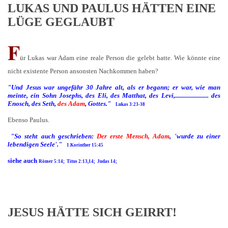
LUKAS UND PAULUS HÄTTEN EINE
LÜGE GEGLAUBT
F
ür Lukas war Adam eine reale Person die gelebt hatte. Wie könnte eine
nicht existente Person ansonsten Nachkommen haben?
"Und Jesus war ungefähr 30 Jahre alt, als er begann; er war, wie man
meinte, ein Sohn Josephs, des Eli, des Matthat, des Levi,...................... des
Enosch, des Seth,
des Adam
, Gottes."
Lukas 3:23-38
Ebenso Paulus.
"So steht auch geschrieben:
Der erste Mensch, Adam
, 'wurde zu einer
lebendigen Seele'."
1.Korinther 15:45
siehe auch
Römer 5:14; Titus 2:13,14; Judas 14;
JESUS HÄTTE SICH GEIRRT!