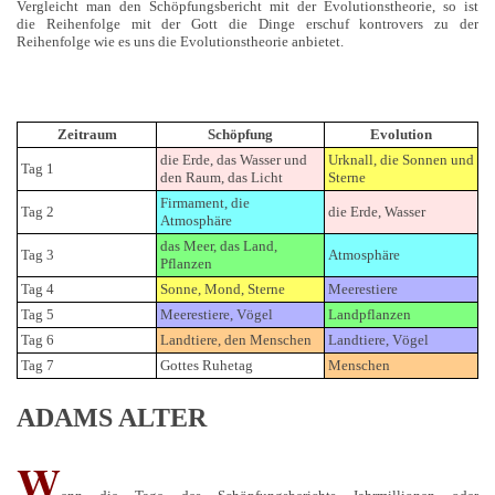
Vergleicht man den Schöpfungsbericht mit der Evolutionstheorie, so ist
die Reihenfolge mit der Gott die Dinge erschuf kontrovers zu der
Reihenfolge wie es uns die Evolutionstheorie anbietet.
Zeitraum
Schöpfung
Evolution
die Erde, das Wasser und
Urknall, die Sonnen und
Tag 1
den Raum, das Licht
Sterne
Firmament, die
Tag 2
die Erde, Wasser
Atmosphäre
das Meer, das Land,
Tag 3
Atmosphäre
Pflanzen
Tag 4
Sonne, Mond, Sterne
Meerestiere
Tag 5
Meerestiere, Vögel
Landpflanzen
Tag 6
Landtiere, den Menschen
Landtiere, Vögel
Tag 7
Gottes Ruhetag
Menschen
ADAMS ALTER
W