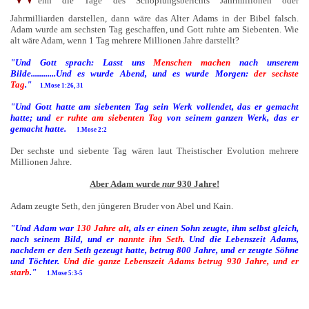
enn die Tage des Schöpfungsberichts Jahrmillionen oder
Jahrmilliarden darstellen, dann wäre das Alter Adams in der Bibel falsch.
Adam wurde am sechsten Tag geschaffen, und Gott ruhte am Siebenten. Wie
alt wäre Adam, wenn 1 Tag mehrere Millionen Jahre darstellt?
"Und Gott sprach: Lasst uns
Menschen machen
nach unserem
Bilde............Und es wurde Abend, und es wurde Morgen:
der sechste
Tag
."
1.Mose 1:26, 31
"Und Gott hatte am siebenten Tag sein Werk vollendet, das er gemacht
hatte; und
er ruhte am siebenten Tag
von seinem ganzen Werk, das er
gemacht hatte.
1.Mose 2:2
Der sechste und siebente Tag wären laut Theistischer Evolution mehrere
Millionen Jahre.
Aber Adam wurde
nur
930 Jahre!
Adam zeugte Seth, den jüngeren Bruder von Abel und Kain.
"Und Adam war
130 Jahre alt
, als er einen Sohn zeugte, ihm selbst gleich,
nach seinem Bild, und er
nannte ihn Seth
. Und die Lebenszeit Adams,
nachdem er den Seth gezeugt hatte, betrug 800 Jahre, und er zeugte Söhne
und Töchter.
Und die ganze Lebenszeit Adams betrug 930 Jahre, und er
starb
."
1.Mose 5:3-5