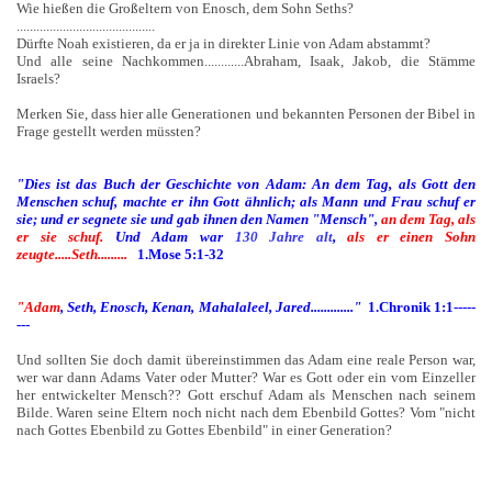
Wie hießen die Großeltern von Enosch, dem Sohn Seths?
..........................................
Dürfte Noah existieren, da er ja in direkter Linie von Adam abstammt?
Und alle seine Nachkommen............Abraham, Isaak, Jakob, die Stämme
Israels?
Merken Sie, dass hier alle Generationen und bekannten Personen der Bibel in
Frage gestellt werden müssten?
"Dies ist das Buch der Geschichte von Adam: An dem Tag, als Gott den
Menschen schuf, machte er ihn Gott ähnlich; als Mann und Frau schuf er
sie; und er segnete sie und gab ihnen den Namen "Mensch",
an dem Tag, als
er sie schuf.
Und Adam war
130 Jahre alt
,
als er einen Sohn
zeugte.....Seth.........
1.Mose 5:1-32
"Adam
, Seth, Enosch, Kenan, Mahalaleel, Jared............."
1.Chronik 1:1-----
---
Und sollten Sie doch damit übereinstimmen das Adam eine reale Person war,
wer war dann Adams Vater oder Mutter? War es Gott oder ein vom Einzeller
her entwickelter Mensch?? Gott erschuf Adam als Menschen nach seinem
Bilde. Waren seine Eltern noch nicht nach dem Ebenbild Gottes? Vom "nicht
nach Gottes Ebenbild zu Gottes Ebenbild" in einer Generation?