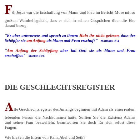
F
ür Jesus war die Erschaffung von Mann und Frau im Bericht Mose mit so
großem Wahrheitsgehalt, dass er sich in seinen Gesprächen über die Ehe
darauf bezog:
"Er aber antwortete und sprach zu ihnen:
Habt ihr nicht gelesen
, dass der
Schöpfer sie
am Anfang
als Mann und Frau erschuf?"
Matthäus 19:4
"
Am Anfang der Schöpfung
aber hat Gott sie als Mann und Frau
erschaffen."
Markus 10:6
DIE GESCHLECHTSREGISTER
A
lle Geschlechtsregister des Anfangs beginnen mit Adam als einer realen,
lebenden Person die Nachkommen hatte. Sollten Sie die Existenz Adams
und seiner Frau bezweifeln, beantworten Sie doch für sich selbst diese
Fragen:
Wie hießen die Eltern von Kain, Abel und Seth?