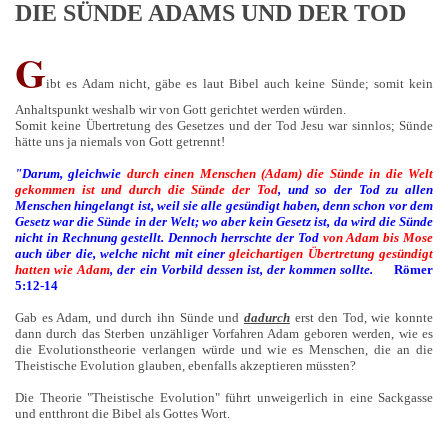
DIE SÜNDE ADAMS UND DER TOD
G
ibt es Adam nicht, gäbe es laut Bibel auch keine Sünde; somit kein
Anhaltspunkt weshalb wir von Gott gerichtet werden würden.
Somit keine Übertretung des Gesetzes und der Tod Jesu war sinnlos; Sünde
hätte uns ja niemals von Gott getrennt!
"Darum, gleichwie
durch einen Menschen (Adam) die Sünde in die Welt
gekommen ist
und durch die Sünde der Tod
, und so der Tod zu allen
Menschen hingelangt ist, weil sie alle gesündigt haben, denn schon vor dem
Gesetz war die Sünde in der Welt; wo aber kein Gesetz ist, da wird die Sünde
nicht in Rechnung gestellt. Dennoch herrschte der Tod
von Adam bis Mose
auch über die, welche nicht mit einer
gleichartigen Übertretung gesündigt
hatten wie Adam
, der ein Vorbild dessen
ist, der kommen sollte.
Römer
5:12-14
Gab es Adam, und durch ihn Sünde und
dadurch
erst den Tod, wie konnte
dann durch das Sterben unzähliger Vorfahren Adam geboren werden, wie es
die Evolutionstheorie verlangen würde und wie es Menschen, die an die
Theistische Evolution glauben, ebenfalls akzeptieren müssten?
Die Theorie "Theistische Evolution" führt unweigerlich in eine Sackgasse
und entthront die Bibel als Gottes Wort.