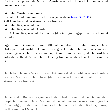
Rechnet man jedoch die Stelle in Apostelgeschichte 13 nach, kommt man auf
ein anderes Ergebnis:
40 Jahre Wüstenwanderung
7 Jahre Landeinnahme durch Josua (siehe dazu
)
Josua 14:10+11
450 Jahre bis zu dem Wunsch eines Königs
40 Jahre Regentschaft Saul
40 Jahre Regentschaft Davids
3 Jahre Regentschaft Salomons (das 4.Regierungsjahr war noch nicht
beendet)
ergibt eine Gesamtzahl von 580 Jahren, also 100 Jahre länger. Diese
Diskrepanz ist wohl bekannt, deswegen konnte ich auch verschiedene
Erklärungsversuche recherchieren; keine davon ist jedoch wirklich
zufriedenstellend. Sollte ich die Lösung finden, werde ich sie HIER kundtun
:)
Hier habe ich einen Ansatz für eine Erklärung da das Problem wahrscheinlich
bei der Zeit der Richter liegt (die oben angeführten 450 Jahre bis zum
Wunsch eines Königs):
Die Zeit der Richter begann nach dem Tod Josuas und endete mit dem
Propheten Samuel. Diese Zeit, mit ihren Jahresangaben in chronologischer
Reihenfolge, finden wir hauptsächlich im Buch der Richter; einige
Stellen sind im 1.Samuel: