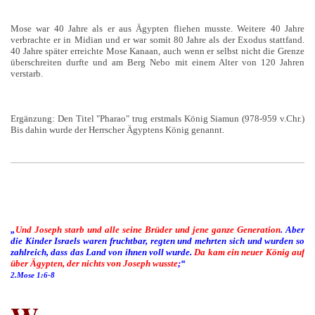
Mose war 40 Jahre als er aus Ägypten fliehen musste. Weitere 40 Jahre
verbrachte er in Midian und er war somit 80 Jahre als der Exodus stattfand.
40 Jahre später erreichte Mose Kanaan, auch wenn er selbst nicht die Grenze
überschreiten durfte und am Berg Nebo mit einem Alter von 120 Jahren
verstarb.
Ergänzung: Den Titel "Pharao" trug erstmals König Siamun (978-959 v.Chr.)
Bis dahin wurde der Herrscher Ägyptens König genannt.
„
Und Joseph starb und alle seine Brüder und jene ganze Generation
. Aber
die Kinder Israels waren fruchtbar, regten und mehrten sich und wurden so
zahlreich, dass das Land von ihnen voll wurde.
Da kam ein neuer König auf
über Ägypten,
der nichts von Joseph wusste
;“
2.Mose 1:6-8