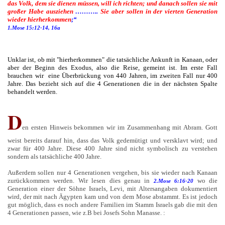
das Volk, dem sie dienen müssen, will ich richten; und danach sollen sie mit
großer Habe ausziehen
………..
Sie aber sollen in der vierten Generation
wieder hierherkommen
;“
1.Mose 15:12-14, 16a
Unklar ist, ob mit "hierherkommen" die tatsächliche Ankunft in Kanaan, oder
aber der Beginn des Exodus, also die Reise, gemeint ist. Im erste Fall
brauchen wir eine Überbrückung von 440 Jahren, im zweiten Fall nur 400
Jahre. Das bezieht sich auf die 4 Generationen die in der nächsten Spalte
behandelt werden.
D
en ersten Hinweis bekommen wir im Zusammenhang mit Abram. Gott
weist bereits darauf hin, dass das Volk gedemütigt und versklavt wird; und
zwar für 400 Jahre. Diese 400 Jahre sind nicht symbolisch zu verstehen
sondern als tatsächliche 400 Jahre.
Außerdem sollen nur 4 Generationen vergehen, bis sie wieder nach Kanaan
zurückkommen werden. Wir lesen dies genau in
wo die
2.Mose 6:16-20
Generation einer der Söhne Israels, Levi, mit Altersangaben dokumentiert
wird, der mit nach Ägypten kam und von dem Mose abstammt. Es ist jedoch
gut möglich, dass es noch andere Familien im Stamm Israels gab die mit den
4 Generationen passen, wie z.B bei Josefs Sohn Manasse. :