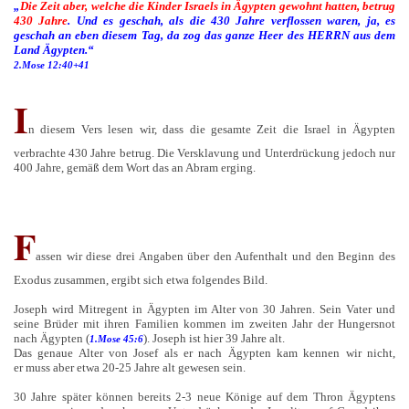
„
Die Zeit aber, welche die Kinder Israels in Ägypten gewohnt hatten,
betrug
430 Jahre
. Und es geschah, als die 430 Jahre verflossen waren, ja, es
geschah an eben diesem Tag, da zog das ganze Heer des HERRN aus dem
Land Ägypten.“
2.Mose 12:40+41
I
n diesem Vers lesen wir, dass die gesamte Zeit die Israel in Ägypten
verbrachte 430 Jahre betrug. Die Versklavung und Unterdrückung jedoch nur
400 Jahre, gemäß dem Wort das an Abram erging.
F
assen wir diese drei Angaben über den Aufenthalt und den Beginn des
Exodus zusammen, ergibt sich etwa folgendes Bild.
Joseph wird Mitregent in Ägypten im Alter von 30 Jahren. Sein Vater und
seine Brüder mit ihren Familien kommen im zweiten Jahr der Hungersnot
nach Ägypten (
). Joseph ist hier 39 Jahre alt.
1.Mose 45:6
Das genaue Alter von Josef als er nach Ägypten kam kennen wir nicht,
er muss aber etwa 20-25 Jahre alt gewesen sein.
30 Jahre später können bereits 2-3 neue Könige auf dem Thron Ägyptens