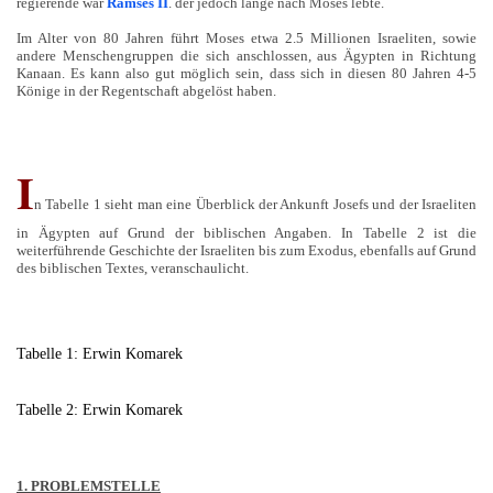
regierende war
Ramses II
. der jedoch lange nach Moses lebte.
Im Alter von 80 Jahren führt Moses etwa 2.5 Millionen Israeliten, sowie
andere Menschengruppen die sich anschlossen, aus Ägypten in Richtung
Kanaan. Es kann also gut möglich sein, dass sich in diesen 80 Jahren 4-5
Könige in der Regentschaft abgelöst haben.
I
n Tabelle 1 sieht man eine Überblick der Ankunft Josefs und der Israeliten
in Ägypten auf Grund der biblischen Angaben. In Tabelle 2 ist die
weiterführende Geschichte der Israeliten bis zum Exodus, ebenfalls auf Grund
des biblischen Textes, veranschaulicht.
Tabelle 1: Erwin Komarek
Tabelle 2: Erwin Komarek
1. PROBLEMSTELLE