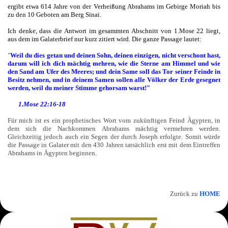
ergibt etwa 614 Jahre von der Verheißung Abrahams im Gebirge Moriah bis
zu den 10 Geboten am Berg Sinai.
Ich denke, dass die Antwort im gesammten Abschnitt von 1.Mose 22 liegt,
aus dem im Galaterbrief nur kurz zitiert wird. Die ganze Passage lautet:
"
Weil du dies getan und deinen Sohn, deinen einzigen, nicht verschont hast,
darum will ich dich mächtig mehren, wie die Sterne am Himmel und wie
den Sand am Ufer des Meeres; und dein Same soll das Tor seiner Feinde in
Besitz nehmen, und in deinem Samen sollen alle Völker der Erde gesegnet
werden, weil du meiner Stimme gehorsam warst!"
1.Mose 22:16-18
Für mich ist es ein prophetisches Wort vom zukünftigen Feind Ägypten, in
dem sich die Nachkommen Abrahams mächtig vermehren werden.
Gleichzeitig jedoch auch ein Segen der durch Joseph erfolgte. Somit würde
die Passage in Galater mit den 430 Jahren tatsächlich erst mit dem Eintreffen
Abrahams in Ägypten beginnen.
Zurück zu
HOME