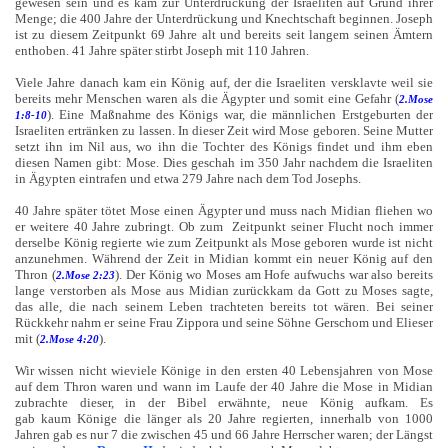
gewesen sein und es kam zur Unterdrückung der Israeliten auf Grund ihrer
Menge; die 400 Jahre der Unterdrückung und Knechtschaft beginnen. Joseph
ist zu diesem Zeitpunkt 69 Jahre alt und bereits seit langem seinen Ämtern
enthoben. 41 Jahre später stirbt Joseph mit 110 Jahren.
Viele Jahre danach kam ein König auf, der die Israeliten versklavte weil sie
bereits mehr Menschen waren als die Ägypter und somit eine Gefahr (
2.Mose
). Eine Maßnahme des Königs war, die männlichen Erstgeburten der
1:8-10
Israeliten ertränken zu lassen. In dieser Zeit wird Mose geboren. Seine Mutter
setzt ihn im Nil aus, wo ihn die Tochter des Königs findet und ihm eben
diesen Namen gibt: Mose. Dies geschah im 350 Jahr nachdem die Israeliten
in Ägypten eintrafen und etwa 279 Jahre nach dem Tod Josephs.
40 Jahre später tötet Mose einen Ägypter und muss nach Midian fliehen wo
er weitere 40 Jahre zubringt. Ob zum Zeitpunkt seiner Flucht noch immer
derselbe König regierte wie zum Zeitpunkt als Mose geboren wurde ist nicht
anzunehmen. Während der Zeit in Midian kommt ein neuer König auf den
Thron (
). Der König wo Moses am Hofe aufwuchs war also bereits
2.Mose 2:23
lange verstorben als Mose aus Midian zurückkam da Gott zu Moses sagte,
das alle, die nach seinem Leben trachteten bereits tot wären. Bei seiner
Rückkehr nahm er seine Frau Zippora und seine Söhne Gerschom und Elieser
mit (
).
2.Mose 4:20
Wir wissen nicht wieviele Könige in den ersten 40 Lebensjahren von Mose
auf dem Thron waren und wann im Laufe der 40 Jahre die Mose in Midian
zubrachte dieser, in der Bibel erwähnte, neue König aufkam. Es
gab kaum Könige die länger als 20 Jahre regierten, innerhalb von 1000
Jahren gab es nur 7 die zwischen 45 und 66 Jahre Herrscher waren; der Längst