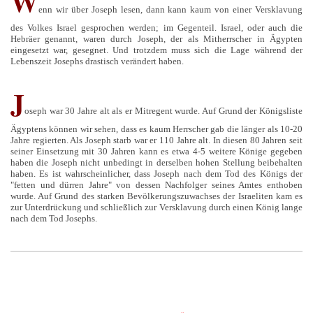
W
enn wir über Joseph lesen, dann kann kaum von einer Versklavung
des Volkes Israel gesprochen werden; im Gegenteil. Israel, oder auch die
Hebräer genannt, waren durch Joseph, der als Mitherrscher in Ägypten
eingesetzt war, gesegnet. Und trotzdem muss sich die Lage während der
Lebenszeit Josephs drastisch verändert haben.
J
oseph war 30 Jahre alt als er Mitregent wurde. Auf Grund der Königsliste
Ägyptens können wir sehen, dass es kaum Herrscher gab die länger als 10-20
Jahre regierten. Als Joseph starb war er 110 Jahre alt. In diesen 80 Jahren seit
seiner Einsetzung mit 30 Jahren kann es etwa 4-5 weitere Könige gegeben
haben die Joseph nicht unbedingt in derselben hohen Stellung beibehalten
haben. Es ist wahrscheinlicher, dass Joseph nach dem Tod des Königs der
"fetten und dürren Jahre" von dessen Nachfolger seines Amtes enthoben
wurde. Auf Grund des starken Bevölkerungszuwachses der Israeliten kam es
zur Unterdrückung und schließlich zur Versklavung durch einen König lange
nach dem Tod Josephs.