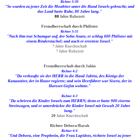
Richter 3:30
"So wurden zu jener Zeit die Moabiter unter die Hand Israels gebracht; und
das Land hatte Ruhe, 80 Jahre lang."
80
Jahre Ruhezeit
Fremdherrschaft durch Philister
Richter 3:31
"Nach ihm trat Schamgar auf, der Sohn Anats; er schlug 600 Philister mit
einem Rinderstachel; und auch er errettete Israel."
? Jahre Knechtschaft
? Jahre Ruhezeit
Fremdherrschaft durch Jabin
Richter 4:2
"Da verkaufte sie der HERR in die Hand Jabins, des Königs der
Kanaaniter, der in Hazor regierte; und sein Heerführer war Sisera, der in
Haroset-Gojim wohnte."
Richter 4:3
"Da schrieen die Kinder Israels zum HERRN; denn er hatte 900 eiserne
Streitwagen, und er unterdrückte die Kinder Israel mit Gewalt 20 Jahre
lang."
20
Jahre Knechtschaft
Richter Debora/Barak
Richter 4:4
"Und Debora, eine Prophetin, die Frau Lapidots, richtete Israel zu jener