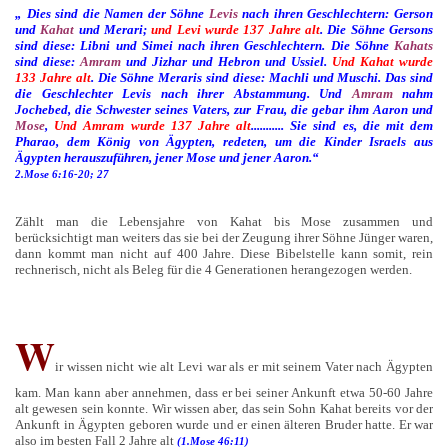
„ Dies sind die Namen der Söhne
Levis
nach ihren Geschlechtern: Gerson
und
Kahat
und Merari;
und Levi wurde 137 Jahre alt
. Die Söhne Gersons
sind diese: Libni und Simei nach ihren Geschlechtern. Die Söhne
Kahats
sind diese:
Amram
und Jizhar und Hebron und Ussiel.
Und Kahat wurde
133 Jahre alt
. Die Söhne Meraris sind diese: Machli und Muschi. Das sind
die Geschlechter Levis nach ihrer Abstammung. Und
Amram
nahm
Jochebed, die Schwester seines Vaters, zur Frau, die gebar ihm Aaron und
Mose
,
Und Amram wurde 137 Jahre alt
........... Sie sind es, die mit dem
Pharao, dem König von Ägypten, redeten, um die Kinder Israels aus
Ägypten herauszuführen, jener Mose und jener Aaron.
“
2.Mose 6:16-20; 27
Zählt man die Lebensjahre von Kahat bis Mose zusammen und
berücksichtigt man weiters das sie bei der Zeugung ihrer Söhne Jünger waren,
dann kommt man nicht auf 400 Jahre. Diese Bibelstelle kann somit, rein
rechnerisch, nicht als Beleg für die 4 Generationen herangezogen werden.
W
ir wissen nicht wie alt Levi war als er mit seinem Vater nach Ägypten
kam. Man kann aber annehmen, dass er bei seiner Ankunft etwa 50-60 Jahre
alt gewesen sein konnte. Wir wissen aber, das sein Sohn Kahat bereits vor der
Ankunft in Ägypten geboren wurde und er einen älteren Bruder hatte. Er war
also im besten Fall 2 Jahre alt
(1.Mose 46:11)