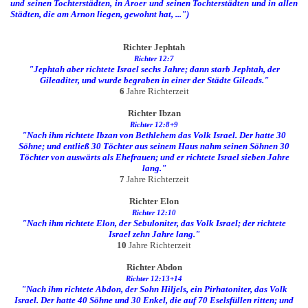
und seinen Tochterstädten, in Aroer und seinen Tochterstädten und in allen
Städten, die am Arnon liegen, gewohnt hat, ...")
Richter Jephtah
Richter 12:7
"Jephtah aber richtete Israel sechs Jahre; dann starb Jephtah, der
Gileaditer, und wurde begraben in einer der Städte Gileads."
6
Jahre Richterzeit
Richter Ibzan
Richter 12:8+9
"Nach ihm richtete Ibzan von Bethlehem das Volk Israel.
Der hatte 30
Söhne; und entließ 30 Töchter aus seinem Haus nahm seinen Söhnen 30
Töchter von auswärts als Ehefrauen; und er richtete Israel sieben Jahre
lang."
7
Jahre Richterzeit
Richter Elon
Richter 12:10
"Nach ihm richtete Elon, der Sebuloniter, das Volk Israel; der richtete
Israel zehn Jahre lang."
10
Jahre Richterzeit
Richter Abdon
Richter 12:13+14
"Nach ihm richtete Abdon, der Sohn Hiljels, ein Pirhatoniter, das Volk
Israel. Der hatte 40 Söhne und 30 Enkel, die auf 70 Eselsfüllen ritten; und