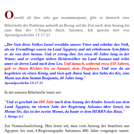
O
bwohl all dies sehr gut zusammenpasst, gibt es dennoch eine
Bibelstelle die Probleme aufwirft im Bezug auf die Zeit nach dem Auszug bis
zum Bau des 1.Tempels durch Salomon. Ich spreche hier von
Apostelgeschichte 13:17-21
„Der Gott diese Volkes Israel erwählte unsere Väter und erhöhte das Volk,
als sie Fremdlinge waren im Land Ägypten; und mit erhobenem Arm führte
er sie von dort heraus. Und er ertrug ihre Art etwa 40 J
ahre lang in der
Wüste; und er vertilgte sieben Heidenvölker im Land Kanaan und teilte
unter sie deren Land nach dem Los.
Und danach, während etwa 450 Jahren,
gab er ihnen Richter bis zu Samuel, dem Propheten.
Und von da an
begehrten sie einen König, und Gott gab ihnen Saul, den Sohn des Kis, eine
Mann aus dem Stamm Benjamin, 40 Jahre lang."
Apostelgeschichte 13:17-21
In der unteren Bibelstelle lesen wir:
"Und es geschah im
480 Jahr
nach dem Auszug der Kinder Israels aus dem
Land Ägypten, im vierten Jahr der Regierung Salomos über Israel, im
Monat Siv, das ist der zweite Monat, da baute er dem HERRN das Haus."
1. Könige 6:1
Zur Veranschaulichung. Hier lesen wir, dass vom Auszug der Israeliten aus
Ägypten bis zum 4.Regierungsjahr Salomons 480 Jahre vergangen waren.