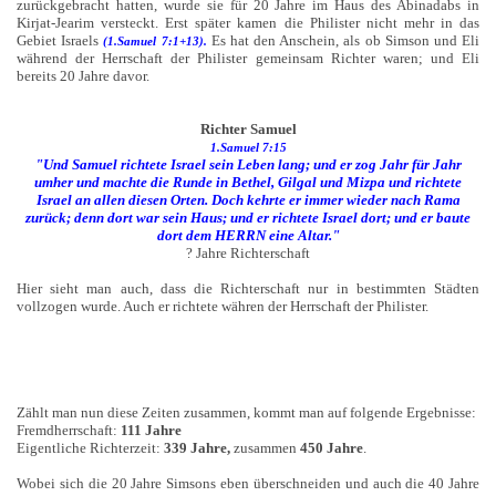
zurückgebracht hatten, wurde sie für 20 Jahre im Haus des Abinadabs in
Kirjat-Jearim versteckt. Erst später kamen die Philister nicht mehr in das
Gebiet Israels
Es hat den Anschein, als ob Simson und Eli
(1.Samuel 7:1+13).
während der Herrschaft der Philister gemeinsam Richter waren; und Eli
bereits 20 Jahre davor.
Richter Samuel
1.Samuel 7:15
"Und Samuel richtete Israel sein Leben lang; und er zog Jahr für Jahr
umher und machte die Runde in Bethel, Gilgal und Mizpa und richtete
Israel an allen diesen Orten. Doch kehrte er immer wieder nach Rama
zurück; denn dort war sein Haus; und er richtete Israel dort; und er baute
dort dem HERRN eine Altar."
? Jahre Richterschaft
Hier sieht man auch, dass die Richterschaft nur in bestimmten Städten
vollzogen wurde. Auch er richtete währen der Herrschaft der Philister.
Zählt man nun diese Zeiten zusammen, kommt man auf folgende Ergebnisse:
Fremdherrschaft:
111 Jahre
Eigentliche Richterzeit:
339 Jahre,
zusammen
450
Jahre
.
Wobei sich die 20 Jahre Simsons eben überschneiden und auch die 40 Jahre