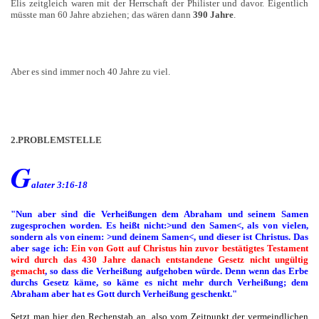
Elis zeitgleich waren mit der Herrschaft der Philister und davor. Eigentlich
müsste man 60 Jahre abziehen; das wären dann
390 Jahre
.
Aber es sind immer noch 40 Jahre zu viel.
2.PROBLEMSTELLE
G
alater 3:16-18
"Nun aber sind die Verheißungen dem Abraham und seinem Samen
zugesprochen worden. Es heißt nicht:>und den Samen<, als von vielen,
sondern als von einem: >und deinem Samen<, und dieser ist Christus. Das
aber sage ich:
Ein von Gott auf Christus hin zuvor bestätigtes Testament
wird durch das 430 Jahre danach entstandene Gesetz nicht ungültig
gemacht
, so dass die Verheißung aufgehoben würde. Denn wenn das Erbe
durchs Gesetz käme, so käme es nicht mehr durch Verheißung; dem
Abraham aber hat es Gott durch Verheißung geschenkt."
Setzt man hier den Rechenstab an, also vom Zeitpunkt der vermeindlichen