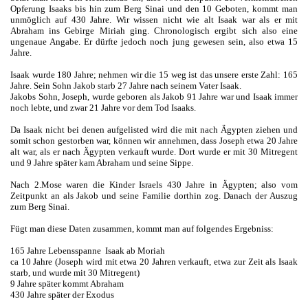
Opferung Isaaks bis hin zum Berg Sinai und den 10 Geboten, kommt man
unmöglich auf 430 Jahre. Wir wissen nicht wie alt Isaak war als er mit
Abraham ins Gebirge Miriah ging. Chronologisch ergibt sich also eine
ungenaue Angabe. Er dürfte jedoch noch jung gewesen sein, also etwa 15
Jahre.
Isaak wurde 180 Jahre; nehmen wir die 15 weg ist das unsere erste Zahl: 165
Jahre. Sein Sohn Jakob starb 27 Jahre nach seinem Vater Isaak.
Jakobs Sohn, Joseph, wurde geboren als Jakob 91 Jahre war und Isaak immer
noch lebte, und zwar 21 Jahre vor dem Tod Isaaks.
Da Isaak nicht bei denen aufgelisted wird die mit nach Ägypten ziehen und
somit schon gestorben war, können wir annehmen, dass Joseph etwa 20 Jahre
alt war, als er nach Ägypten verkauft wurde. Dort wurde er mit 30 Mitregent
und 9 Jahre später kam Abraham und seine Sippe.
Nach 2.Mose waren die Kinder Israels 430 Jahre in Ägypten; also vom
Zeitpunkt an als Jakob und seine Familie dorthin zog. Danach der Auszug
zum Berg Sinai.
Fügt man diese Daten zusammen, kommt man auf folgendes Ergebniss:
165 Jahre Lebensspanne Isaak ab Moriah
ca 10 Jahre (Joseph wird mit etwa 20 Jahren verkauft, etwa zur Zeit als Isaak
starb, und wurde mit 30 Mitregent)
9 Jahre später kommt Abraham
430 Jahre später der Exodus