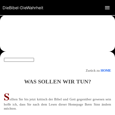
DieBibel-DieWahrheit
Zurück zu
HOME
WAS SOLLEN WIR TUN?
S
ollten Sie bis jetzt kritisch der Bibel und Gott gegenüber gewesen sein
hoffe ich, dass Sie nach dem Lesen dieser Homepage Ihren Sinn ändern
möchten.