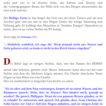
sich) und wer er ist (Gottes Sohn, der Erlöser und Retter) und
die vorhergegangene Busse, der Wille sich von den Dingen abzuwenden die
Gott nicht möchte.
Der
Heilige Geist
ist das Siegel das Gott uns als einen Tröster und als sein
Zeichen gibt und der uns in den Wegen Gottes die nötige Anleitung und
Führung gibt. Er befähigt den Menschen in "fremden Zungen" (Sprachen) zu
reden; dies ist an vielen Stellen im NT belegt.
Jesus sagt im
:
Johannes 3:5
"...Wahrlich, wahrlich, ich sage dir: Wenn jemand nicht aus Wasser und
Geist geboren wird, so kann er nicht in das Reich Gottes eingehen!"
D
ie Bibel sagt an einigen Stellen, dass, wer den Namen des HERRN
anruft oder bekennt, gerettet wird. Dieses 'bekennen' kann aber nur der erste
Schritt sein dem die Nächsten folgen müssen. Ein Glaube dem keine Taten
folgen ist laut Bibel ein toter Glaube.
Dies ist eindrücklich in folgender Geschichte zu sehen:
"Als sie aber auf dem Weg weiterzogen, kamen sie zu einem Wasser, und der
Kämmerer sprach: Siehe, hier ist Wasser! Was hindert mich, getauft zu
werden? Da sprach Philippus: Wenn du von ganzem Herzen glaubst, so ist
es erlaubt! Er antwortete und sprach: Ich glaube, dass Jesus Christus der
Sohn Gottes ist! Und er ließ den Wagen anhalten, und sie stiegen beide in