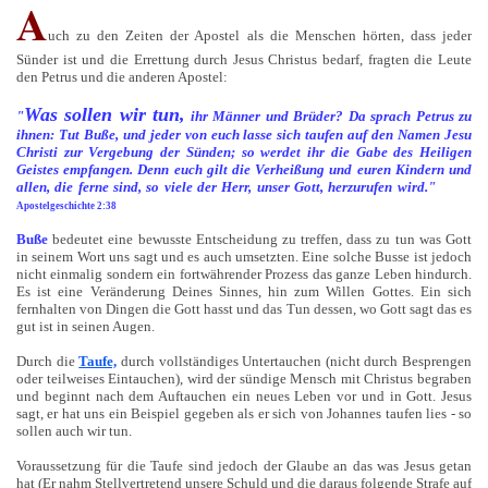
A
uch zu den Zeiten der Apostel als die Menschen hörten, dass jeder
Sünder ist und die Errettung durch Jesus Christus bedarf, fragten die Leute
den Petrus und die anderen Apostel:
Was sollen wir tun,
"
ihr Männer und Brüder? Da sprach Petrus zu
ihnen: Tut Buße, und jeder von euch lasse sich taufen auf den Namen Jesu
Christi zur Vergebung der Sünden; so werdet ihr die Gabe des Heiligen
Geistes empfangen. Denn euch gilt die Verheißung und euren Kindern und
allen, die ferne sind, so viele der Herr, unser Gott, herzurufen wird."
Apostelgeschichte 2:38
Buße
bedeutet eine bewusste Entscheidung zu treffen, dass zu tun was Gott
in seinem Wort uns sagt und es auch umsetzten. Eine solche Busse ist jedoch
nicht einmalig sondern ein fortwährender Prozess das ganze Leben hindurch.
Es ist eine Veränderung Deines Sinnes, hin zum Willen Gottes. Ein sich
fernhalten von Dingen die Gott hasst und das Tun dessen, wo Gott sagt das es
gut ist in seinen Augen.
Durch die
Taufe,
durch vollständiges Untertauchen (nicht durch Besprengen
oder teilweises Eintauchen), wird der sündige Mensch mit Christus begraben
und beginnt nach dem Auftauchen ein neues Leben vor und in Gott. Jesus
sagt, er hat uns ein Beispiel gegeben als er sich von Johannes taufen lies - so
sollen auch wir tun.
Voraussetzung für die Taufe sind jedoch der Glaube an das was Jesus getan
hat (Er nahm Stellvertretend unsere Schuld und die daraus folgende Strafe auf