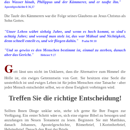
das Wasser hinab, Philippus und der Kämmerer, und er taufte ihn."
Apostelgeschichte 8:36,37
Die Taufe des Kämmerers war die Folge seines Glaubens an Jesus Christus als
Sohn Gottes.
"Unser Leben währt siebzig Jahre, und wenn es hoch kommt, so sind's
achtzig Jahre; und worauf man stolz ist, das war Mühsal und Nichtigkeit,
denn schnell enteilt es, und wir fliegen dahin."
Psalm 90:10
"Und so gewiss es den Menschen bestimmt ist, einmal zu sterben, danach
aber das Gericht."
Hebräer 9:27
G
ott lässt uns nicht im Unklaren, dass die Alternative zum Himmel die
Hölle ist, ein ewiges Getrenntsein von Gott. Sie besitzen eine Seele die
unsterblich ist und ewiges Leben ist für jeden Menschen eine Tatsache - aber
jeder Mensch entscheidet selbst, wo er diese Ewigkeit verbringen wird.
Treffen Sie die richtige Entscheidung!
Sollten Ihnen Dinge unklar sein, stehe ich gerne für Ihre Fragen zur
Verfügung. Ein erster Schritt wäre es, sich eine eigene Bibel zu besorgen und
anzufangen im Neuen Testament zu lesen. Beginnen Sie mit Matthäus,
danach Johannes, Apostelgeschichte, Römerbrief, 1.Korintherbrief,
Hebräerbrief. Danach den Rest der Briefe.