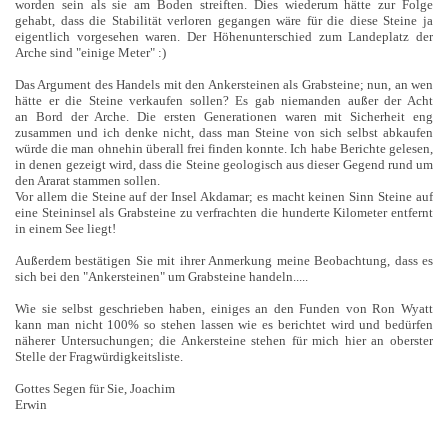
worden sein als sie am Boden streiften. Dies wiederum hätte zur Folge
gehabt, dass die Stabilität verloren gegangen wäre für die diese Steine ja
eigentlich vorgesehen waren. Der Höhenunterschied zum Landeplatz der
Arche sind "einige Meter" :)
Das Argument des Handels mit den Ankersteinen als Grabsteine; nun, an wen
hätte er die Steine verkaufen sollen? Es gab niemanden außer der Acht
an Bord der Arche. Die ersten Generationen waren mit Sicherheit eng
zusammen und ich denke nicht, dass man Steine von sich selbst abkaufen
würde die man ohnehin überall frei finden konnte. Ich habe Berichte gelesen,
in denen gezeigt wird, dass die Steine geologisch aus dieser Gegend rund um
den Ararat stammen sollen.
Vor allem die Steine auf der Insel Akdamar; es macht keinen Sinn Steine auf
eine Steininsel als Grabsteine zu verfrachten die hunderte Kilometer entfernt
in einem See liegt!
Außerdem bestätigen Sie mit ihrer Anmerkung meine Beobachtung, dass es
sich bei den "Ankersteinen" um Grabsteine handeln.....
Wie sie selbst geschrieben haben, einiges an den Funden von Ron Wyatt
kann man nicht 100% so stehen lassen wie es berichtet wird und bedürfen
näherer Untersuchungen; die Ankersteine stehen für mich hier an oberster
Stelle der Fragwürdigkeitsliste.
Gottes Segen für Sie, Joachim
Erwin