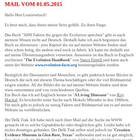
MAIL VOM 01.05.2015
Hallo Herr Lesniewitsch!
Es freut mich, dass ihnen meine Seite gefällt. Zu ihren Frage:
Das Buch "3000 Fakten die gegen die Evolution sprechen" gibt es nach
meinem Wissen nicht auf Deutsch. Deshalb habe ich auch begonnen das
Buch zu übersetzen - jene Kapitel die sie auf meiner Website finden sind
eben schon fertig, die andern sind noch in Arbeit. Ich kann sie deshalb nur
auf meine Übersetzungsarbeit verweisen. Ansonsten ist das Buch in Englisch
erschienen "
The Evolution Handbook
" von
Vance Ferrell
und kann auch
unter der Website
www.evolution-facts.org
heruntergeladen werden.
Bezüglich der Dinosaurier und Menschen; es gibt praktisch keine Bücher in
Deutsch die sich mit diesem Thema beschäftigen oder die viel Bildmaterial
zeigen würden. All die Bilder die sie auf meiner Website finden sind dem
www entnommen und von verschiedenen Quellen.
Ein Buch das ich auf Englisch kenne ist "
A Living Dinosaur
" von
Roy
Mackal
. Es beschreibt seine Suche nach Mokele Mbembe in den 1980ern.
Für mich gibt es jedoch zu wenig Fakten und Bildmaterial um es auf meiner
Website zu veröffentlichen.
Der Delk Trak. Ich habe mich nach ihrer Mail auf die Suche im WWW
gemacht ob es solche Gipsabdrücke oder dergleichen gibt. Leider habe ich
nichts derartiges gefunden. Der Delk Trak selbst wird jedoch im "
Creation
Evidence Museum in Glen Rose, Texas"
aufbewahrt und es ist gut möglich,
dass dort auch ein Abdruck zu erwerben ist, leider gibt es darüber wie gesagt