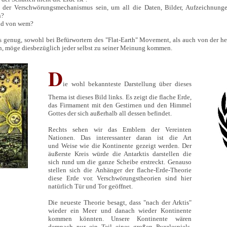
er Verschwörungsmechanismus sein, um all die Daten, Bilder, Aufzeichnungen
n?
und von wem?
genug, sowohl bei Befürwortern des "Flat-Earth" Movement, als auch von der he
n, möge diesbezüglich jeder selbst zu seiner Meinung kommen.
D
ie wohl bekannteste Darstellung über dieses
Thema ist dieses Bild links. Es zeigt die flache Erde,
das Firmament mit den Gestirnen und den Himmel
Gottes der sich außerhalb all dessen befindet.
Rechts sehen wir das Emblem der Vereinten
Nationen. Das interessanter daran ist die Art
und Weise wie die Kontinente gezeigt werden. Der
äußerste Kreis würde die Antarktis darstellen die
sich rund um die ganze Scheibe erstreckt. Genauso
stellen sich die Anhänger der flache-Erde-Theorie
diese Erde vor. Verschwörungstheorien sind hier
natürlich Tür und Tor geöffnet.
Die neueste Theorie besagt, dass "nach der Arktis"
wieder ein Meer und danach wieder Kontinente
kommen könnten. Unsere Kontinente wären
demnach nur ein Teil eines großen Puzzlespiels.