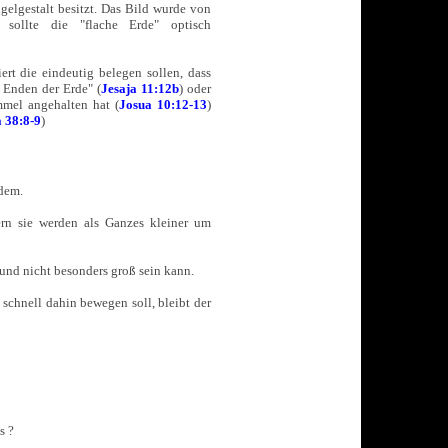
ugelgestalt besitzt. Das Bild wurde von
sollte die "flache Erde" optisch
ert die eindeutig belegen sollen, dass
r Enden der Erde" (
Jesaja 11:12b
) oder
mel angehalten hat (
Josua 10:12-13
)
a 38:8-9
)
zdem.
rn sie werden als Ganzes kleiner um
und nicht besonders groß sein kann.
schnell dahin bewegen soll, bleibt der
s ?