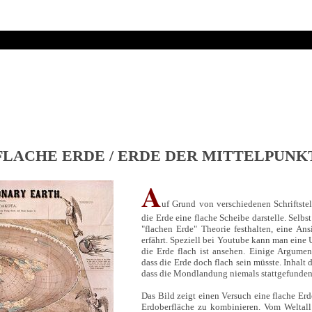
FLACHE ERDE / ERDE DER MITTELPUNK
A
uf Grund von verschiedenen Schriftstel
die Erde eine flache Scheibe darstelle. Selbs
"flachen Erde" Theorie festhalten, eine An
erfährt. Speziell bei Youtube kann man eine
die Erde flach ist ansehen. Einige Argumen
dass die Erde doch flach sein müsste. Inhalt
dass die Mondlandung niemals stattgefunden 
Das Bild zeigt einen Versuch eine flache Er
Erdoberfläche zu kombinieren. Vom Weltall