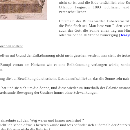
nicht so ist und die Erde tatsächlich eine K
Orlando Ferguson 1893 publiziert und 
veranschaulichen.
Unterhalb des Bildes werden Bibelverse ziti
die Erde flach sei. Man liest von "...den vie
auch das Gott die Sonne einen Tag am Him
oder die Sonne 10 Striche zurückging (
Jesaj
prechen sollen:
sollten auf Grund der Erdkrümmung nicht mehr gesehen werden; man sieht sie trot
 Rumpf vorran am Horizont wie es eine Erdkrümmung verlangen würde, sonde
in.
ng die bei Bewölkung durchscheint lässt darauf schließen, das die Sonne sehr nah 
 hat und sie sich um die Sonne, und diese wiederum innerhalb der Galaxie rassant 
 kreisrunde Bewegung der Gestirne immer ohne Schwankungen.
Jahrzehnte auf dem Weg waren und immer noch sind ?
sichtlich schon oftmals betreten wurde und was befindet sich außerhalb der Antarkti
der Schatten nicht die Erde ist ?