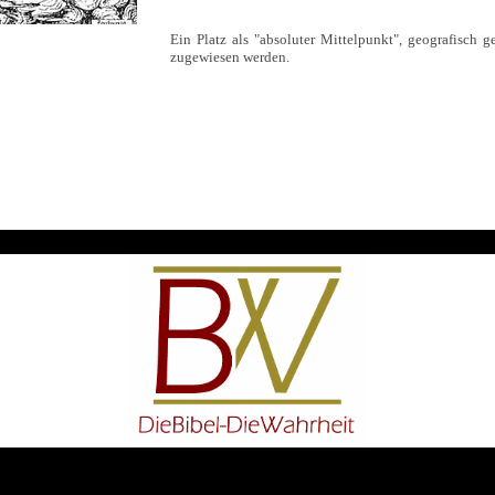
Ein Platz als "absoluter Mittelpunkt", geografisch 
zugewiesen werden.
Created with
page4
Login