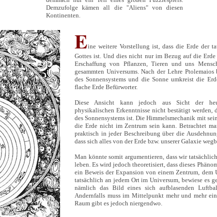
Demzufolge kämen all die "Aliens" von diesen
Kontinenten.
E
ine weitere Vorstellung ist, dass die Erde der 
Gottes ist. Und dies nicht nur im Bezug auf die Erde
Erschaffung von Pflanzen, Tieren und uns Mens
gesammten Universums. Nach der Lehre Ptolemaios b
des Sonnensystems und die Sonne umkreist die Erde.
flache Erde Befürworter.
Diese Ansicht kann jedoch aus Sicht der heu
physikalischen Erkenntnisse nicht bestätigt werden,
des Sonnensystems ist. Die Himmelsmechanik mit sein
die Erde nicht im Zentrum sein kann. Betrachtet ma
praktisch in jeder Beschreibung über die Ausdehnun
dass sich alles von der Erde bzw. unserer Galaxie weg
Man könnte somit argumentieren, dass wir tatsächlic
leben. Es wird jedoch theoretisiert, dass dieses Phäno
ein Beweis der Expansion von einem Zentrum, dem 
tatsächlich an jedem Ort im Universum, bewiese es g
nämlich das Bild eines sich aufblasenden Luftbal
Andernfalls muss im Mittelpunkt mehr und mehr ein 
Raum gibt es jedoch niergendwo.