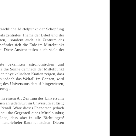
tatsächliche Mittelpunkt der Schöpfung
 als zentrales Thema der Bibel und der
chen, sondern auch als Zentrum des
efindet sich die Erde im Mittelpunkt
 Diese Ansicht teilen auch viele der
te bekannten astronomischen und
 da die Sonne demnach der Mittelpunkt
en physikalischen Kräften zeigen, dass
n jedoch das Weltall im Ganzen, wird
g des Universums darauf hingewiesen,
bewegt.
h in einem Art Zentrum des Universums
men an jedem Ort im Universum auftritt;
Urknall. Wäre dieses Phänomen jedoch
enau das Gegenteil eines Mittelpunkts;
lons, dass aber in alle Richtungen!
materiefreier Raum entstehen. Diesen