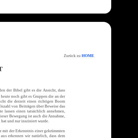
Zurück zu
HOME
T
len der Bibel gibt es die Ansicht, dass
t heute noch gibt es Gruppen die an der
sicht die derzeit einen richtigen Boom
 Unzahl von Beiträgen über Beweise das
te lassen einen tatsächlich annehmen,
 dieser Bewegung ist auch die Annahme,
hat und nur insziniert wurde.
de mit der Erkenntnis einer gekrümmten
 aus erkennen wir natürlich, dass dem