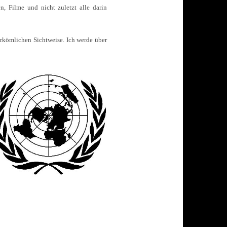
, Filme und nicht zuletzt alle darin
rkömlichen Sichtweise. Ich werde über