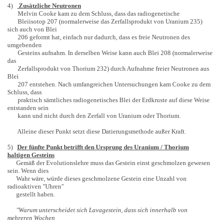
4)
Zusätzliche Neutronen
Melvin Cooke kam zu dem Schluss, dass das radiogenetische
Bleiisotop 207 (normalerweise das Zerfallsprodukt von Uranium 235)
sich auch von Blei
206 geformt hat, einfach nur dadurch, dass es freie Neutronen des
umgebenden
Gesteins aufnahm. In derselben Weise kann auch Blei 208 (normalerweise
das
Zerfallsprodukt von Thorium 232) durch Aufnahme freier Neutronen aus
Blei
207 entstehen. Nach umfangreichen Untersuchungen kam Cooke zu dem
Schluss, dass
praktisch sämtliches radiogenetisches Blei der Erdkruste auf diese Weise
entstanden sein
kann und nicht durch den Zerfall von Uranium oder Thorium.
Alleine dieser Punkt setzt diese Datierungsmethode außer Kraft.
5)
Der fünfte Punkt betrifft den Ursprung des Uranium / Thorium
haltigen Gesteins
Gemäß der Evolutionslehre muss das Gestein einst geschmolzen gewesen
sein. Wenn dies
Wahr wäre, würde dieses geschmolzene Gestein eine Unzahl von
radioaktiven "Uhren"
gestellt haben.
"Warum unterscheidet sich Lavagestein, dass sich innerhalb von
mehreren Wochen