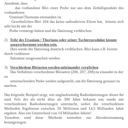
Annahme, dass
das vorhandene Blei einer Probe nur aus dem Zerfallsprodukt des
vorhandenen
Uranium/Thoriums entstanden ist.
Gewöhnliches Blei 204 das keine radioaktiven Eltern hat, könnte sich
sehr leicht mit der
Probe vermengt haben und die Datierung verfälschen.
2)
Teile des Uranium / Thoriums oder seiner Tochterprodukte könnte
ausgeschwemmt worden sein.
Dies würde die Datierung drastisch verfälschen. Blei kann z.B. bereits
durch verdünnte
Salzsäure ausgewaschen werden.
3)
Verschiedene Bleiarten werden miteinander verglichen
Das Verhältnis verschiedener Bleiarten (206, 207, 208) zu einander in der
zu
untersuchenden Probe werden aufgestellt, um die Datierung genauer zu
machen.
Das folgende Beispiel zeigt, wie unglaubwürdig Radiodatierungen dieser Art
sind. Fels der als nicht älter als 300 Jahre bekannt war, wurde mit
verschiedenen Radiodatierungen untersucht, wobei die verschiedenen
Methoden Ergebnisse zwischen 50 Millionen und 14,5 Milliarden Jahre
ergaben. Also ein Unterschied von 14 Milliarden Jahren!
Trotzdem wird diese Methode weiterhin zur Altersbestimmung
herangezogen.