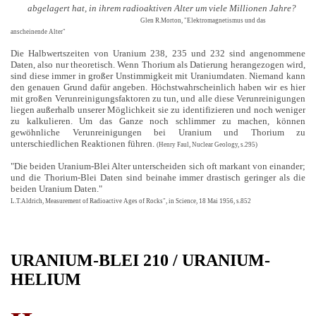
abgelagert hat, in ihrem radioaktiven Alter um viele Millionen Jahre?
Glen R.Morton, "Elektromagnetismus und das
anscheinende Alter"
Die Halbwertszeiten von Uranium 238, 235 und 232 sind angenommene
Daten, also nur theoretisch. Wenn Thorium als Datierung herangezogen wird,
sind diese immer in großer Unstimmigkeit mit Uraniumdaten. Niemand kann
den genauen Grund dafür angeben. Höchstwahrscheinlich haben wir es hier
mit großen Verunreinigungsfaktoren zu tun, und alle diese Verunreinigungen
liegen außerhalb unserer Möglichkeit sie zu identifizieren und noch weniger
zu kalkulieren. Um das Ganze noch schlimmer zu machen, können
gewöhnliche Verunreinigungen bei Uranium und Thorium zu
unterschiedlichen Reaktionen führen.
(Henry Faul, Nuclear Geology, s.295)
"Die beiden Uranium-Blei Alter unterscheiden sich oft markant von einander;
und die Thorium-Blei Daten sind beinahe immer drastisch geringer als die
beiden Uranium Daten."
L.T.Aldrich, Measurement of Radioactive Ages of Rocks", in Science, 18 Mai 1956, s.852
URANIUM-BLEI 210 / URANIUM-
HELIUM