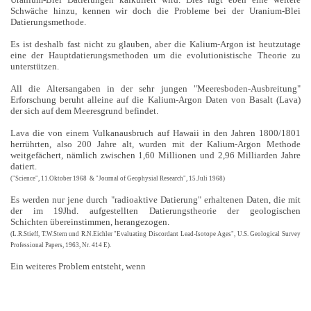
Schwäche hinzu, kennen wir doch die Probleme bei der Uranium-Blei
Datierungsmethode.
Es ist deshalb fast nicht zu glauben, aber die Kalium-Argon ist heutzutage
eine der Hauptdatierungsmethoden um die evolutionistische Theorie zu
unterstützen.
All die Altersangaben in der sehr jungen "Meeresboden-Ausbreitung"
Erforschung beruht alleine auf die Kalium-Argon Daten von Basalt (Lava)
der sich auf dem Meeresgrund befindet.
Lava die von einem Vulkanausbruch auf Hawaii in den Jahren 1800/1801
herrührten, also 200 Jahre alt, wurden mit der Kalium-Argon Methode
weitgefächert, nämlich zwischen 1,60 Millionen und 2,96 Milliarden Jahre
datiert.
("Science", 11.Oktober 1968 & "Journal of Geophysial Research", 15.Juli 1968)
Es werden nur jene durch "radioaktive Datierung" erhaltenen Daten, die mit
der im 19Jhd. aufgestellten Datierungstheorie der geologischen
Schichten übereinstimmen, herangezogen.
(L.R.Stieff, T.W.Stern und R.N.Eichler "Evaluating Discordant Lead-Isotope Ages", U.S. Geological Survey
Professional Papers, 1963, Nr. 414 E).
Ein weiteres Problem entsteht, wenn