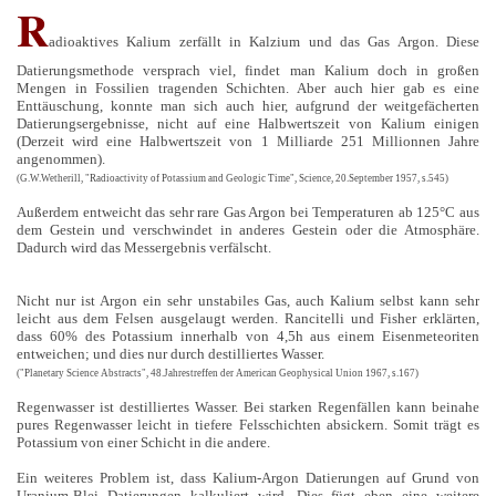
R
adioaktives Kalium zerfällt in Kalzium und das Gas Argon. Diese
Datierungsmethode versprach viel, findet man Kalium doch in großen
Mengen in Fossilien tragenden Schichten. Aber auch hier gab es eine
Enttäuschung, konnte man sich auch hier, aufgrund der weitgefächerten
Datierungsergebnisse, nicht auf eine Halbwertszeit von Kalium einigen
(Derzeit wird eine Halbwertszeit von 1 Milliarde 251 Millionnen Jahre
angenommen).
(G.W.Wetherill, "Radioactivity of Potassium and Geologic Time", Science, 20.September 1957, s.545)
Außerdem entweicht das sehr rare Gas Argon bei Temperaturen ab 125°C aus
dem Gestein und verschwindet in anderes Gestein oder die Atmosphäre.
Dadurch wird das Messergebnis verfälscht.
Nicht nur ist Argon ein sehr unstabiles Gas, auch Kalium selbst kann sehr
leicht aus dem Felsen ausgelaugt werden. Rancitelli und Fisher erklärten,
dass 60% des Potassium innerhalb von 4,5h aus einem Eisenmeteoriten
entweichen; und dies nur durch destilliertes Wasser.
("Planetary Science Abstracts", 48.Jahrestreffen der American Geophysical Union 1967, s.167)
Regenwasser ist destilliertes Wasser. Bei starken Regenfällen kann beinahe
pures Regenwasser leicht in tiefere Felsschichten absickern. Somit trägt es
Potassium von einer Schicht in die andere.
Ein weiteres Problem ist, dass Kalium-Argon Datierungen auf Grund von
Uranium-Blei Datierungen kalkuliert wird. Dies fügt eben eine weitere