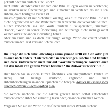
gekauft oder nur einfach 'eine Bibel'?
Der Großteil der Menschen die sich eine Bibel zulegen wollen sie 'verstehen';
sie denken neue Übersetzungen sind einfacher zu verstehen als die 'alten'
Bibeln, da es heutiges Deutsch ist.
Dieses Argument ist mit Sicherheit wichtig, was hilft mir eine Bibel die ich
nicht begreife weil ich die Worte nicht mehr verstehe die verwendet wurden.
Luther verwendete u.a. die Worte "sintemal", "ausgereutet", "ruchlos",
"Hader", "Weib" in seiner Übersetzung die heutzutage nicht mehr gekannt
werden oder eine andere Bedeutung haben.
Aber am Ende sind es doch nur einige wenige Worte die ersetzt werden
müssen um den Text verständlich zu lesen.
Die Frage die sich dabei allerdings kaum jemand stellt ist: Gab oder gibt
es auch noch andere "Unterschiede" in den heutigen Bibeln? Und könnten
sich diese Unterschiede nicht nur auf 'Wortübersetzungen' sondern auch
auf den Inhalt von ganzen Versen beziehen?
Die Antwort ist leider "Ja!"
Hier finden Sie in einem kurzen Überblick von überprüfbaren Fakten im
Bezug auf heutige deutsche, englische und auch
Bibelübersetzungen in andere Sprachen die belegen,
dass es im Prinzip zwei
unterschiedliche Bibelausgaben gibt.
Sie werden, nachdem Sie die Fakten gelesen haben selbst entscheiden
müssen welche Bibel Sie zukünftig lesen oder jemanden schenken werden.
Vergessen Sie nie die Worte die als Überschrift dieser Website stehen: