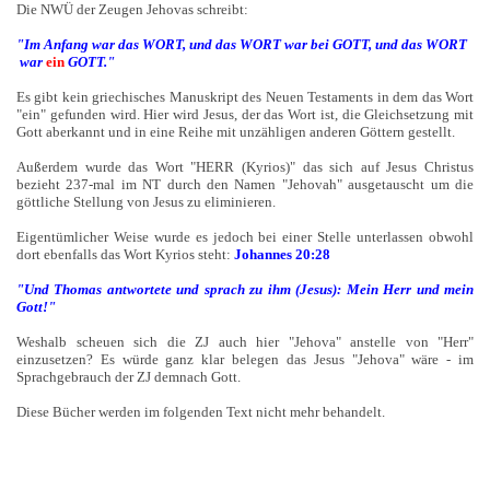
Die NWÜ der Zeugen Jehovas schreibt:
"Im Anfang war das WORT, und das WORT war bei GOTT, und das WORT
war
ein
GOTT."
Es gibt kein griechisches Manuskript des Neuen Testaments in dem das Wort
"ein" gefunden wird. Hier wird Jesus, der das Wort ist, die Gleichsetzung mit
Gott aberkannt und in eine Reihe mit unzähligen anderen Göttern gestellt.
Außerdem wurde das Wort "HERR (Kyrios)" das sich auf Jesus Christus
bezieht 237-mal im NT durch den Namen "Jehovah" ausgetauscht um die
göttliche Stellung von Jesus zu eliminieren.
Eigentümlicher Weise wurde es jedoch bei einer Stelle unterlassen obwohl
dort ebenfalls das Wort Kyrios steht:
Johannes 20:28
"Und Thomas antwortete und sprach zu ihm (Jesus): Mein Herr und mein
Gott!
"
Weshalb scheuen sich die ZJ auch hier "Jehova" anstelle von "Herr"
einzusetzen? Es würde ganz klar belegen das Jesus "Jehova" wäre - im
Sprachgebrauch der ZJ demnach Gott.
Diese Bücher werden im folgenden Text nicht mehr behandelt.