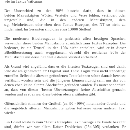
wie im Textus Vaticanus.
Der Unterschied zu den 90% besteht darin, dass in diesen
beiden Manuskripten Wörter, Versteile und Verse fehlen, verändert oder
umgestellt sind, die in den anderen Manuskripten, dem
s.g. Mehrheitstext oder eben dem Textus Rezeptus, des NT so nicht zu
finden sind. Im Gesamten sind dies etwa 13000 Stellen!
Die modernen Bibelausgaben in praktisch allen heutigen Sprachen
verwenden diese beiden Manuskripte zusätzlich zum Textus Rezeptus. Das
bedeutet, ist ein Textteil in den 10% nicht enthalten, wird er in dieser
Bibelübersetzung auch weggelassen, obwohl die restlichen 90% der
Manuskripte mit derselben Stelle diesen Versteil enthalten!
Als Grund wird angeführt, dass es die ältesten Textzeugen sind und damit
jene die am genauesten am Original sind. Diese Logik muss nicht unbedingt
zutreffen. Selbst die ältesten gefundenen Texte können schon damals bewusst
verfälscht worden sein und die jüngeren können richtig sein, nur das von
denen eben keine älteren Abschriften gefunden wurden. Es mutet sonderlich
an, dass von diesen "besten Übersetzungen" keine Abschriften gemacht
wurden und es eben nur diese beiden oben erwähnten gibt.
Offensichtlich stimmen der Großteil (ca. 90 - 99%) miteinander überein und
die angeblich ältesten Manuskripte geben teilweise einen anderen Text
wieder.
Ein Grund weshalb vom "Textus Rezeptus Text" wenige alte Funde bekannt
sind, dürfen wir vor allem Kaiser Diokletian (284-305) verdanken. Er