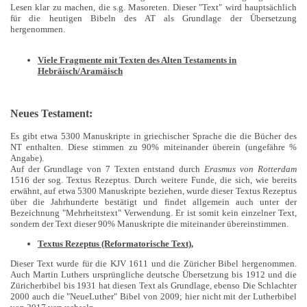
Lesen klar zu machen, die s.g. Masoreten. Dieser "Text" wird hauptsächlich
für die heutigen Bibeln des AT als Grundlage der Übersetzung
hergenommen.
Viele Fragmente mit Texten des Alten Testaments in
Hebräisch/Aramäisch
Neues Testament:
Es gibt etwa 5300 Manuskripte in griechischer Sprache die die Bücher des
NT enthalten. Diese stimmen zu 90% miteinander überein (ungefähre %
Angabe).
Auf der Grundlage von 7 Texten entstand durch
Erasmus von Rotterdam
1516 der sog. Textus Rezeptus. Durch weitere Funde, die sich, wie bereits
erwähnt, auf etwa 5300 Manuskripte beziehen, wurde dieser Textus Rezeptus
über die Jahrhunderte bestätigt und findet allgemein auch unter der
Bezeichnung "Mehrheitstext" Verwendung. Er ist somit kein einzelner Text,
sondern der Text dieser 90% Manuskripte die miteinander übereinstimmen.
Textus Rezeptus (Reformatorische Text),
Dieser Text wurde für die KJV 1611 und die Züricher Bibel hergenommen.
Auch Martin Luthers ursprüngliche deutsche Übersetzung bis 1912 und die
Züricherbibel bis 1931 hat diesen Text als Grundlage, ebenso Die Schlachter
2000 auch die "NeueLuther" Bibel von 2009; hier nicht mit der Lutherbibel