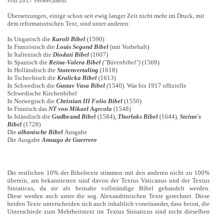
von 2017 verwechseln.
Übersetzungen, einige schon seit ewig langer Zeit nicht mehr im Druck, mit
dem reformatorischen Text, sind unter anderen:
In Ungarisch die
Karoli Bibel
(1590)
In Französisch die
Louis Segond Bibel
(mit Vorbehalt)
In Italienisch die
Diodati Bibel
(1607)
In Spanisch die
Reina-Valera Bibel
("Bärenbibel")
(1569)
In Holländisch die
Statenvertaling
(1618)
In Tschechisch die
Kralicka Bibel
(1613)
In Schwedisch die
Gustav Vasa Bibel
(
1540). War bis 1917 offizielle
Schwedische Kirchenbibel
In Norwegisch die
Christian III Folio Bibel
(1550)
In Finnisch das
NT von Mikael Agrcola
(1548)
In Isländisch die
Gudbrand
Bibel
(1584),
Thorlaks Bibel
(1644),
Steinn's
Bibel
(1728)
Die
albanische Bibel
Ausgabe
Die Ausgabe
Amuzgo de Guerrero
Die restlichen 10% der Bibeltexte stimmen mit den anderen nicht zu 100%
überein, am bekanntesten sind davon der Textus Vaticanus und der Textus
Siniaticus, da sie als beinahe vollständige Bibel gehandelt werden.
Diese werden auch unter die sog. Alexandrinischen Texte gerechnet. Diese
beiden Texte unterscheiden sich auch inhaltlich voneinander, dass heisst, die
Unterschiede zum Mehrheitstext im Textus Siniaticus sind nicht dieselben