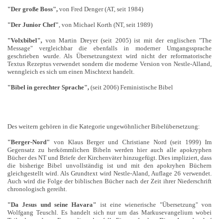
"Der große Boss",
von Fred Denger (AT, seit 1984)
"Der Junior Chef"
, von Michael Korth (NT, seit 1989)
"Volxbibel",
von Martin Dreyer (seit 2005) ist mit der englischen "The
Message" vergleichbar die ebenfalls in moderner Umgangssprache
geschrieben wurde. Als Übersetzungstext wird nicht der reformatorische
Textus Rezeptus verwendet sondern die moderne Version von Nestle-Alland,
wenngleich es sich um einen Mischtext handelt.
"Bibel in gerechter Sprache",
(seit 2006) Feministische Bibel
Des weitern gehören in die Kategorie ungewöhnlicher Bibelübersetzung:
"Berger-Nord"
von Klaus Berger und Christiane Nord (seit 1999) Im
Gegensatz zu herkömmlichen Bibeln werden hier auch alle apokryphen
Bücher des NT und Briefe der Kirchenväter hinzugefügt. Dies impliziert, dass
die bisherige Bibel unvollständig ist und mit den apokryhen Büchern
gleichgestellt wird. Als Grundtext wird Nestle-Aland, Auflage 26 verwendet.
Auch wird die Folge der biblischen Bücher nach der Zeit ihrer Niederschrift
chronologisch gereiht.
"Da Jesus und seine Havara"
ist eine wienerische "Übersetzung" von
Wolfgang Teuschl. Es handelt sich nur um das Markusevangelium wobei