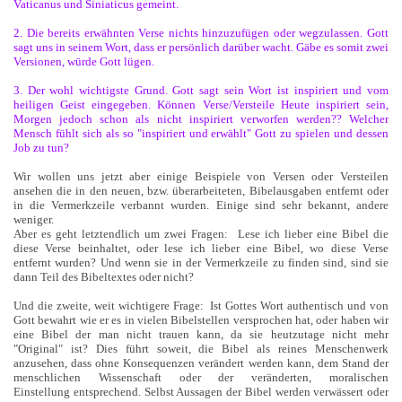
Vaticanus und Siniaticus gemeint.
2. Die bereits erwähnten Verse nichts hinzuzufügen oder wegzulassen. Gott
sagt uns in seinem Wort, dass er persönlich darüber wacht. Gäbe es somit zwei
Versionen, würde Gott lügen.
3. Der wohl wichtigste Grund. Gott sagt sein Wort ist inspiriert und vom
heiligen Geist eingegeben. Können Verse/Versteile Heute inspiriert sein,
Morgen jedoch schon als nicht inspiriert verworfen werden?? Welcher
Mensch fühlt sich als so "inspiriert und erwählt" Gott zu spielen und dessen
Job zu tun?
Wir wollen uns jetzt aber einige Beispiele von Versen oder Versteilen
ansehen die in den neuen, bzw. überarbeiteten, Bibelausgaben entfernt oder
in die Vermerkzeile verbannt wurden. Einige sind sehr bekannt, andere
weniger.
Aber es geht letztendlich um zwei Fragen: Lese ich lieber eine Bibel die
diese Verse beinhaltet, oder lese ich lieber eine Bibel, wo diese Verse
entfernt wurden? Und wenn sie in der Vermerkzeile zu finden sind, sind sie
dann Teil des Bibeltextes oder nicht?
Und die zweite, weit wichtigere Frage: Ist Gottes Wort authentisch und von
Gott bewahrt wie er es in vielen Bibelstellen versprochen hat, oder haben wir
eine Bibel der man nicht trauen kann, da sie heutzutage nicht mehr
"Original" ist? Dies führt soweit, die Bibel als reines Menschenwerk
anzusehen, dass ohne Konsequenzen verändert werden kann, dem Stand der
menschlichen Wissenschaft oder der veränderten, moralischen
Einstellung entsprechend. Selbst Aussagen der Bibel werden verwässert oder