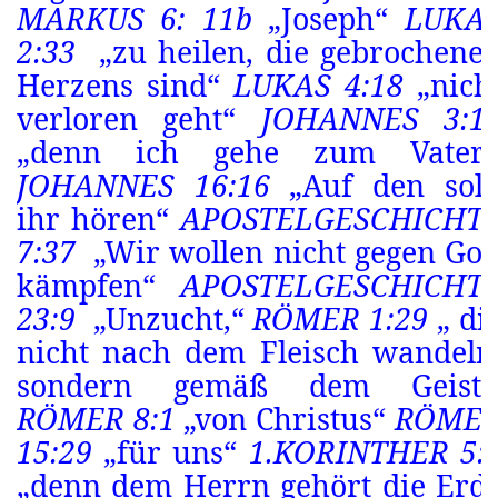
MARKUS 6: 11b
„Joseph“
LUKA
2:33
„zu heilen, die gebrochene
Herzens sind“
LUKAS 4:18
„nich
verloren geht“
JOHANNES 3:1
„denn ich gehe zum Vater.
JOHANNES 16:16
„Auf den soll
ihr hören“
APOSTELGESCHICHT
7:37
„Wir wollen nicht gegen Got
kämpfen“
APOSTELGESCHICHT
23:9
„Unzucht,“
RÖMER 1:29
„ di
nicht nach dem Fleisch wandeln
sondern gemäß dem Geist.
RÖMER 8:1
„von Christus“
RÖME
15:29
„für uns“
1.KORINTHER 5:
„denn dem Herrn gehört die Erd