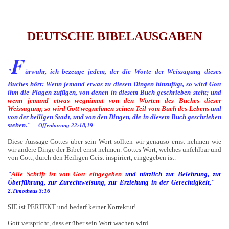
DEUTSCHE BIBELAUSGABEN
F
"
ürwahr, ich bezeuge jedem, der die Worte der Weissagung dieses
Buches hört: Wenn jemand etwas zu diesen Dingen hinzufügt, so wird Gott
ihm die Plagen zufügen, von denen in diesem Buch geschrieben steht; und
wenn jemand etwas wegnimmt von den Worten des Buches dieser
Weissagung, so wird Gott wegnehmen seinen Teil vom Buch des Lebens
und
von der heiligen Stadt, und von den Dingen, die in diesem Buch geschrieben
stehen."
Offenbarung 22:18,19
Diese Aussage Gottes über sein Wort sollten wir genauso ernst nehmen wie
wir andere Dinge der Bibel ernst nehmen. Gottes Wort, welches unfehlbar und
von Gott, durch den Heiligen Geist inspiriert, eingegeben ist.
"
Alle Schrift ist von Gott eingegeben
und nützlich zur Belehrung, zur
Überführung, zur Zurechtweisung, zur Erziehung in der Gerechtigkeit,"
2.Timotheus 3:16
SIE ist PERFEKT und bedarf keiner Korrektur!
Gott verspricht, dass er über sein Wort wachen wird