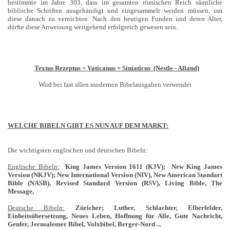
bestimmte im Jahre 303, dass im gesamten römischen Reich sämtliche
biblische Schriften ausgehändigt und eingesammelt werden müssen, um
diese danach zu vernichten. Nach den heutigen Funden und deren Alter,
dürfte diese Anweisung weitgehend erfolgreich gewesen sein.
Textus Rezeptus + Vaticanus + Siniaticus (Nestle - Alland)
Wird bei fast allen modernen Bibelausgaben verwendet
WELCHE BIBELN GIBT ES NUN AUF DEM MARKT:
Die wichtigsten englischen und deutschen Bibeln:
Englische Bibeln:
King James Version 1611 (KJV); New King James
Version (NKJV); New International Version (NIV), New American Standart
Bible (NASB), Revised Standard Version (RSV), Living Bible, The
Message,
Deutsche Bibeln:
Züricher; Luther, Schlachter, Elberfelder,
Einheitsübersetzung, Neues Leben, Hoffnung für Alle, Gute Nachricht,
Genfer, Jerusalemer Bibel, Volxbibel, Berger-Nord ...