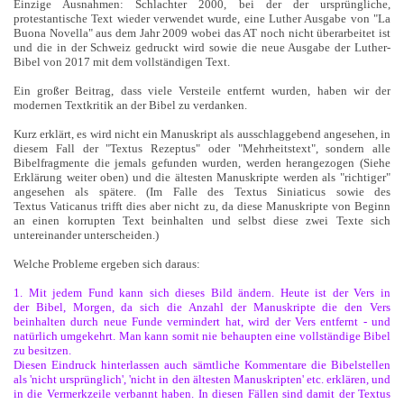
Einzige Ausnahmen: Schlachter 2000, bei der der ursprüngliche,
protestantische Text wieder verwendet wurde, eine Luther Ausgabe von "La
Buona Novella" aus dem Jahr 2009 wobei das AT noch nicht überarbeitet ist
und die in der Schweiz gedruckt wird sowie die neue Ausgabe der Luther-
Bibel von 2017 mit dem vollständigen Text.
Ein großer Beitrag, dass viele Versteile entfernt wurden, haben wir der
modernen Textkritik an der Bibel zu verdanken.
Kurz erklärt, es wird nicht ein Manuskript als ausschlaggebend angesehen, in
diesem Fall der "Textus Rezeptus" oder "Mehrheitstext", sondern alle
Bibelfragmente die jemals gefunden wurden, werden herangezogen (Siehe
Erklärung weiter oben) und die ältesten Manuskripte werden als "richtiger"
angesehen als spätere. (Im Falle des Textus Siniaticus sowie des
Textus Vaticanus trifft dies aber nicht zu, da diese Manuskripte von Beginn
an einen korrupten Text beinhalten und selbst diese zwei Texte sich
untereinander unterscheiden.)
Welche Probleme ergeben sich daraus:
1. Mit jedem Fund kann sich dieses Bild ändern. Heute ist der Vers in
der Bibel, Morgen, da sich die Anzahl der Manuskripte die den Vers
beinhalten durch neue Funde vermindert hat, wird der Vers entfernt - und
natürlich umgekehrt. Man kann somit nie behaupten eine vollständige Bibel
zu besitzen.
Diesen Eindruck hinterlassen auch sämtliche Kommentare die Bibelstellen
als 'nicht ursprünglich', 'nicht in den ältesten Manuskripten' etc. erklären, und
in die Vermerkzeile verbannt haben. In diesen Fällen sind damit der Textus