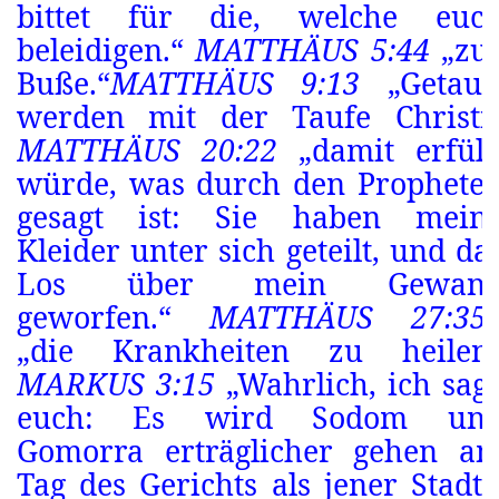
bittet für die, welche euc
beleidigen.“
MATTHÄUS 5:44
„zu
Buße.“
MATTHÄUS 9:13
„Getauf
werden mit der Taufe Christi
MATTHÄUS 20:22
„damit erfüll
würde, was durch den Prophete
gesagt ist: Sie haben
mein
Kleider unter sich geteilt, und da
Los über mein Gewan
geworfen.“
MATTHÄUS 27:35
„die Krankheiten zu heilen
MARKUS 3:15
„Wahrlich, ich sag
euch: Es wird Sodom un
Gomorra erträglicher gehen a
Tag des Gerichts als jener Stadt.