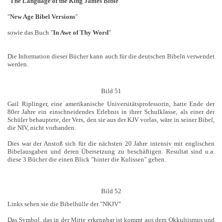
"
The Language of the King James Bible
"
"
New Age Bibel Versions
"
sowie das Buch "
In Awe of Thy Word
"
Die Information dieser Bücher kann auch für die deutschen Bibeln verwendet
werden.
Bild 51
Gail Riplinger, eine amerikanische Universitätsprofessorin, hatte Ende der
80er Jahre ein einschneidendes Erlebnis in ihrer Schulklasse, als einer der
Schüler behauptete, der Vers, den sie aus der KJV vorlas, wäre in seiner Bibel,
die NIV, nicht vorhanden.
Dies war der Anstoß sich für die nächsten 20 Jahre intensiv mit englischen
Bibelausgaben und deren Übersetzung zu beschäftigen. Resultat sind u.a.
diese 3 Bücher die einen Blick "hinter die Kulissen" geben.
Bild 52
Links sehen sie die Bibelhülle der "NKJV"
Das Symbol, das in der Mitte erkennbar ist kommt aus dem Okkultismus und