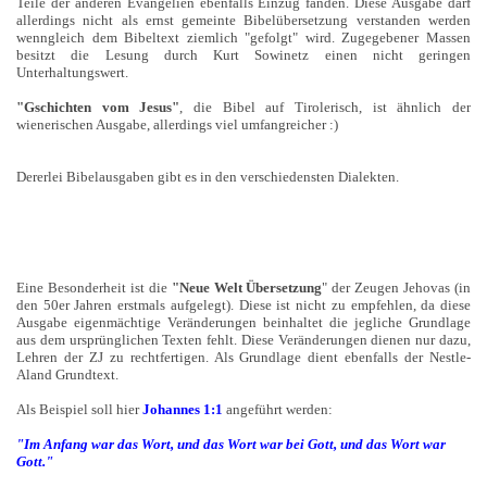
Teile der anderen Evangelien ebenfalls Einzug fanden. Diese Ausgabe darf
allerdings nicht als ernst gemeinte Bibelübersetzung verstanden werden
wenngleich dem Bibeltext ziemlich "gefolgt" wird. Zugegebener Massen
besitzt die Lesung durch Kurt Sowinetz einen nicht geringen
Unterhaltungswert.
"Gschichten vom Jesus"
, die Bibel auf Tirolerisch, ist ähnlich der
wienerischen Ausgabe, allerdings viel umfangreicher :)
Dererlei Bibelausgaben gibt es in den verschiedensten Dialekten.
Eine Besonderheit ist die
"Neue Welt Übersetzung
" der Zeugen Jehovas (in
den 50er Jahren erstmals aufgelegt). Diese ist nicht zu empfehlen, da diese
Ausgabe eigenmächtige Veränderungen beinhaltet die jegliche Grundlage
aus dem ursprünglichen Texten fehlt. Diese Veränderungen dienen nur dazu,
Lehren der ZJ zu rechtfertigen. Als Grundlage dient ebenfalls der Nestle-
Aland Grundtext.
Als Beispiel soll hier
Johannes 1:1
angeführt werden:
"Im Anfang war das Wort, und das Wort war bei Gott, und das Wort war
Gott."