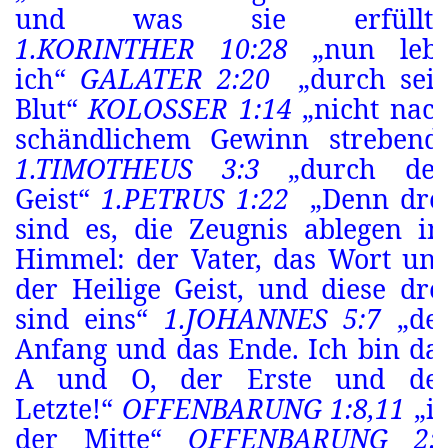
und was sie erfüllt.
1.KORINTHER 10:28
„nun leb
ich“
GALATER 2:20
„durch sei
Blut“
KOLOSSER 1:14
„nicht nac
schändlichem Gewinn strebend
1.TIMOTHEUS 3:3
„durch de
Geist“
1.PETRUS 1:22
„Denn dre
sind es, die Zeugnis ablegen i
Himmel: der Vater, das Wort un
der Heilige Geist, und diese dre
sind eins“
1.JOHANNES 5:7
„de
Anfang und das Ende. Ich bin da
A und O, der Erste und de
Letzte!“
OFFENBARUNG 1:8,11
„i
der Mitte“
OFFENBARUNG 2: