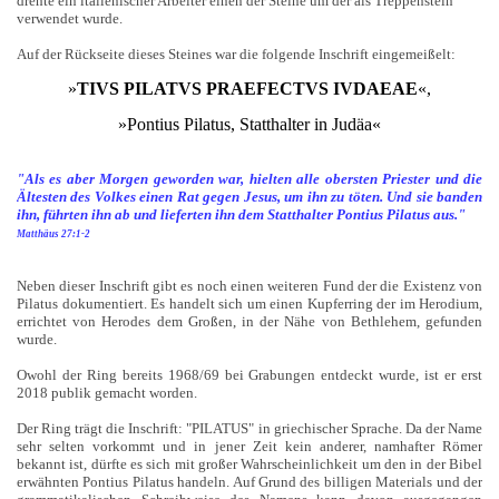
drehte ein italienischer Arbeiter einen der Steine um der als Treppenstein
verwendet wurde.
Auf der Rückseite dieses Steines war die folgende Inschrift eingemeißelt:
»
TIVS PILATVS PRAEFECTVS IVDAEAE
«,
»Pontius Pilatus, Statthalter in Judäa«
"Als es aber Morgen geworden war, hielten alle obersten Priester und die
Ältesten des Volkes einen Rat gegen Jesus, um ihn zu töten. Und sie banden
ihn, führten ihn ab und lieferten ihn dem Statthalter Pontius Pilatus aus."
Matthäus 27:1-2
Neben dieser Inschrift gibt es noch einen weiteren Fund der die Existenz von
Pilatus dokumentiert. Es handelt sich um einen Kupferring der im Herodium,
errichtet von Herodes dem Großen, in der Nähe von Bethlehem, gefunden
wurde.
Owohl der Ring bereits 1968/69 bei Grabungen entdeckt wurde, ist er erst
2018 publik gemacht worden.
Der Ring trägt die Inschrift: "PILATUS" in griechischer Sprache. Da der Name
sehr selten vorkommt und in jener Zeit kein anderer, namhafter Römer
bekannt ist, dürfte es sich mit großer Wahrscheinlichkeit um den in der Bibel
erwähnten Pontius Pilatus handeln. Auf Grund des billigen Materials und der