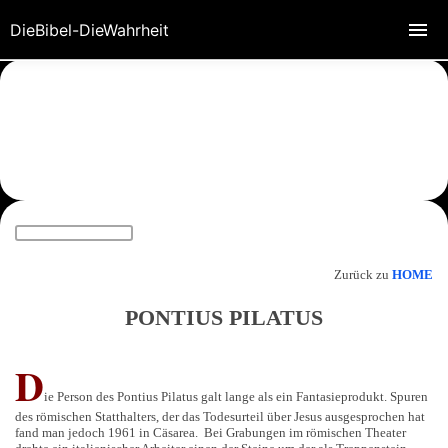
DieBibel-DieWahrheit
Zurück zu
HOME
PONTIUS PILATUS
D
ie Person des Pontius Pilatus galt lange als ein Fantasieprodukt. Spuren
des römischen Statthalters, der das Todesurteil über Jesus ausgesprochen hat
fand man jedoch 1961 in Cäsarea. Bei Grabungen im römischen Theater