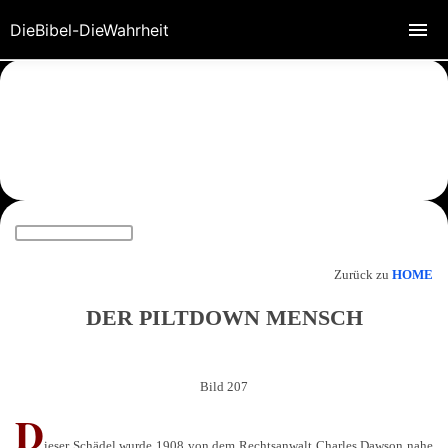
DieBibel-DieWahrheit
Zurück zu
HOME
DER PILTDOWN MENSCH
Bild 207
D
ieser Schädel wurde 1908 von dem Rechtsanwalt Charles Dawson nahe