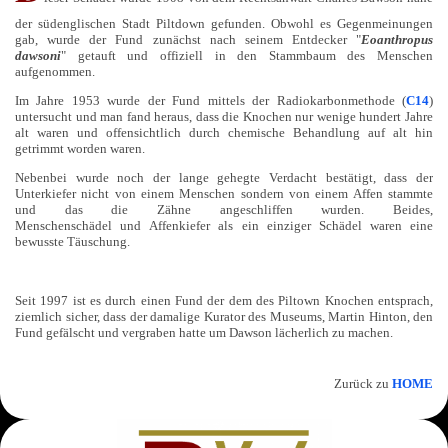
der südenglischen Stadt Piltdown gefunden. Obwohl es Gegenmeinungen
gab, wurde der Fund zunächst nach seinem Entdecker "
Eoanthropus
dawsoni
" getauft und offiziell in den Stammbaum des Menschen
aufgenommen.
Im Jahre 1953 wurde der Fund mittels der Radiokarbonmethode (
C14
)
untersucht und man fand heraus, dass die Knochen nur wenige hundert Jahre
alt waren und offensichtlich durch chemische Behandlung auf alt hin
getrimmt worden waren.
Nebenbei wurde noch der lange gehegte Verdacht bestätigt, dass der
Unterkiefer nicht von einem Menschen sondern von einem Affen stammte
und das die Zähne angeschliffen wurden. Beides,
Menschenschädel und Affenkiefer als ein einziger Schädel waren eine
bewusste Täuschung.
Seit 1997 ist es durch einen Fund der dem des Piltown Knochen entsprach,
ziemlich sicher, dass der damalige Kurator des Museums, Martin Hinton, den
Fund gefälscht und vergraben hatte um Dawson lächerlich zu machen.
Zurück zu
HOME