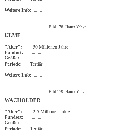
Weitere Info:
........
Bild 178: Harun Yahya
ULME
50 Millionen Jahre
"Alter":
Fundort:
........
Größe:
........
Tertiär
Periode:
Weitere Info:
........
Bild 179: Harun Yahya
WACHOLDER
2-5 Millionen Jahre
"Alter":
Fundort:
........
Größe:
........
Tertiär
Periode: