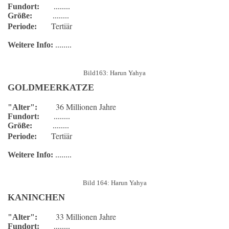
Fundort:
........
Größe:
........
Tertiär
Periode:
Weitere Info:
........
Bild163: Harun Yahya
GOLDMEERKATZE
36 Millionen Jahre
"Alter":
Fundort:
........
Größe:
........
Tertiär
Periode:
Weitere Info:
........
Bild 164: Harun Yahya
KANINCHEN
33 Millionen Jahre
"Alter":
Fundort:
........