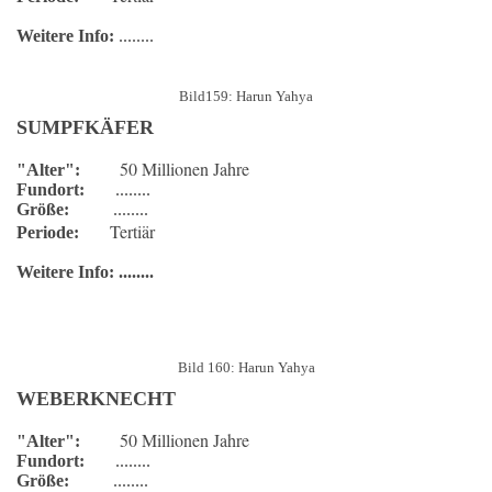
Weitere Info:
........
Bild159: Harun Yahya
SUMPFKÄFER
50 Millionen Jahre
"Alter":
Fundort:
........
Größe:
........
Tertiär
Periode:
Weitere Info:
........
Bild 160: Harun Yahya
WEBERKNECHT
50 Millionen Jahre
"Alter":
Fundort:
........
Größe:
........