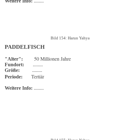
Weitere Info:
........
Bild 154: Harun Yahya
PADDELFISCH
50 Millionen Jahre
"Alter":
Fundort:
........
Größe:
........
Tertiär
Periode:
Weitere Info:
........