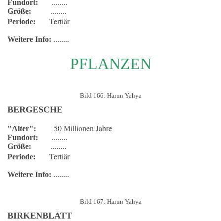
Fundort:
........
Größe:
........
Tertiär
Periode:
Weitere Info:
........
PFLANZEN
Bild 166: Harun Yahya
BERGESCHE
50 Millionen Jahre
"Alter":
Fundort:
........
Größe:
........
Tertiär
Periode:
Weitere Info:
........
Bild 167: Harun Yahya
BIRKENBLATT