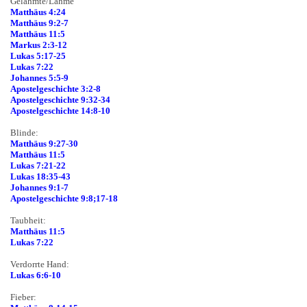
Gelähmte/Lahme
Matthäus 4:24
Matthäus 9:2-7
Matthäus 11:5
Markus 2:3-12
Lukas 5:17-25
Lukas 7:22
Johannes 5:5-9
Apostelgeschichte 3:2-8
Apostelgeschichte 9:32-34
Apostelgeschichte 14:8-10
Blinde:
Matthäus 9:27-30
Matthäus 11:5
Lukas 7:21-22
Lukas 18:35-43
Johannes 9:1-7
Apostelgeschichte 9:8;17-18
Taubheit:
Matthäus 11:5
Lukas 7:22
Verdorrte Hand:
Lukas 6:6-10
Fieber: