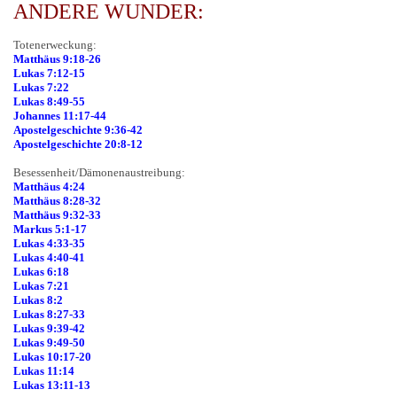
ANDERE WUNDER:
Totenerweckung:
Matthäus 9:18-26
Lukas 7:12-15
Lukas 7:22
Lukas 8:49-55
Johannes 11:17-44
Apostelgeschichte 9:36-42
Apostelgeschichte 20:8-12
Besessenheit/Dämonenaustreibung:
Matthäus 4:24
Matthäus 8:28-32
Matthäus 9:32-33
Markus 5:1-17
Lukas 4:33-35
Lukas 4:40-41
Lukas 6:18
Lukas 7:21
Lukas 8:2
Lukas 8:27-33
Lukas 9:39-42
Lukas 9:49-50
Lukas 10:17-20
Lukas 11:14
Lukas 13:11-13