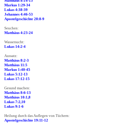
Matthäus 8:14-15
Markus 1:29-34
Lukas 4:38-39
Johannes 4:46-53
Apostelgeschichte 28:8-9
Seuchen:
Matthäus 4:23-24
Wassersucht:
Lukas 14:2-4
Aussatz:
Matthäus 8:2-3
Matthäus 11:5
Markus 1:40-45
Lukas 5:12-13
Lukas 17:12-15
Gesund machen:
Matthäus 8:6-13
Matthäus 10:1,8
Lukas 7:2,10
Lukas 9:1-6
Heilung durch das Auflegen von Tüchern:
Apostelgeschichte 19:11-12