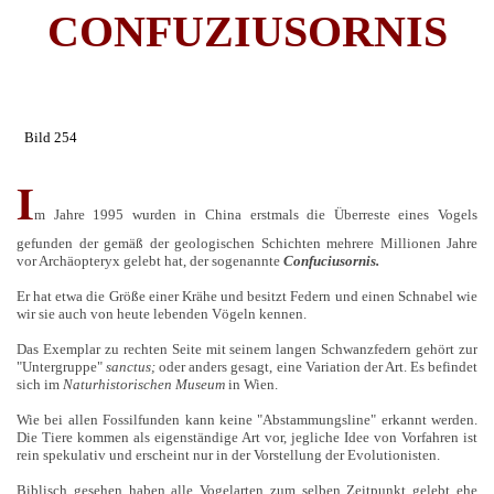
CONFUZIUSORNIS
Bild 254
I
m Jahre 1995 wurden in China erstmals die Überreste eines Vogels
gefunden der gemäß der geologischen Schichten mehrere Millionen Jahre
vor Archäopteryx gelebt hat, der sogenannte
Confuciusornis.
Er hat etwa die Größe einer Krähe und besitzt Federn und einen Schnabel wie
wir sie auch von heute lebenden Vögeln kennen.
Das Exemplar zu rechten Seite mit seinem langen Schwanzfedern gehört zur
"Untergruppe"
sanctus;
oder anders gesagt, eine Variation der Art. Es befindet
sich im
Naturhistorischen Museum
in Wien.
Wie bei allen Fossilfunden kann keine "Abstammungsline" erkannt werden.
Die Tiere kommen als eigenständige Art vor, jegliche Idee von Vorfahren ist
rein spekulativ und erscheint nur in der Vorstellung der Evolutionisten.
Biblisch gesehen haben alle Vogelarten zum selben Zeitpunkt gelebt ehe