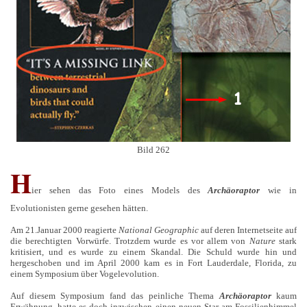
Bild 262
H
ier sehen das Foto eines Models des
Archäoraptor
wie in
Evolutionisten gerne gesehen hätten.
Am 21.Januar 2000 reagierte
National Geographic
auf deren Internetseite auf
die berechtigten Vorwürfe. Trotzdem wurde es vor allem von
Nature
stark
kritisiert, und es wurde zu einem Skandal. Die Schuld wurde hin und
hergeschoben und im April 2000 kam es in Fort Lauderdale, Florida, zu
einem Symposium über Vogelevolution.
Auf diesem Symposium fand das peinliche Thema
Archäoraptor
kaum
Erwähnung, hatte es doch inzwischen einen neuen Star am Fossilienhimmel