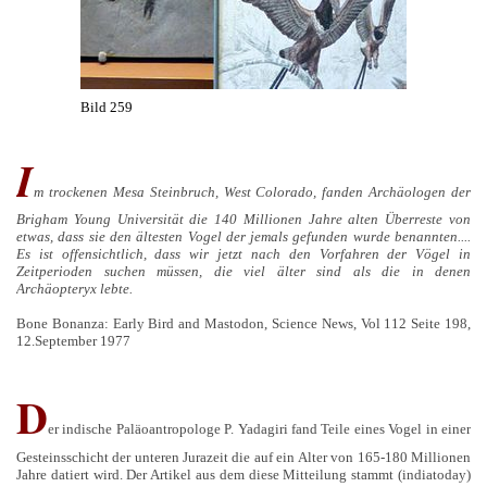
Bild 259
I
m trockenen Mesa Steinbruch, West Colorado, fanden Archäologen der
Brigham Young Universität die 140 Millionen Jahre alten Überreste von
etwas, dass sie den ältesten Vogel der jemals gefunden wurde benannten....
Es ist offensichtlich, dass wir jetzt nach den Vorfahren der Vögel in
Zeitperioden suchen müssen, die viel älter sind als die in denen
Archäopteryx lebte.
Bone Bonanza: Early Bird and Mastodon, Science News, Vol 112 Seite 198,
12.September 1977
D
er indische Paläoantropologe P. Yadagiri fand Teile eines Vogel in einer
Gesteinsschicht der unteren Jurazeit die auf ein Alter von 165-180 Millionen
Jahre datiert wird. Der Artikel aus dem diese Mitteilung stammt (indiatoday)