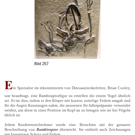
Bild 257
E
in Spezialist im rekonstruieren von Dinosaurierskeletten, Brian Cooley,
war beauftragt, eine Bambiraptorfigur zu erstellen die einem Vogel ähnlich
sei. Er tat dies, indem er den Körper mit kurzen, zottelige Federn umgab und
für die Augen Kunstaugen nahm, die ansonsten für Adlerpräparate verwendet
werden, um diese in einer Position im Kopf an zu bringen wie sie bei Vögeln
üblich ist.
Jedem Konferenzteilnehmer wurde eine Broschüre mit der genauen
Beschreibung von
Bambiraptor
überreicht. Sie enthielt auch Zeichnungen
mit haarartigen Schutz und Federn.