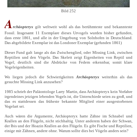
Bild 252
A
rchäopteryx
gilt weltweit wohl als das berühmteste und bekannteste
Fossil. Insgesamt 11 Exemplare dieses Urvogels wurden bisher gefunden,
dass erste 1861, und alle in der Umgebung von Solnhofen in Deutschland.
Das abgebildete Exemplar ist das Londoner Exemplar (gefunden 1861)
Dieser Fund galt lange als das Zwischenglied, oder Missing Link, zwischen
Reptilien und den Vögeln. Das Skelett zeigt Eigenheiten von Reptil und
Vogel; deutlich sind die Abdrücke von Federn erkennbar, somit klare
Vogeleigenheiten.
Wo liegen jedoch die Schwierigkeiten
Archäopteryx
weiterhin als das
gesuchte Missing Link anzusehen?
1985 schrieb der Paläontologe Larry Martin, dass Archäopteryx kein Vorfahre
irgendeines jetzigen lebenden Vogels ist, die Unterschiede seien zu groß, und
das es stattdessen das früheste bekannte Mitglied einer ausgestorbenen
Vogelart sei.
Auch wären die Argumente, Archäopteryx hatte Zähne im Schnabel und
Krallen an den Flügeln, nicht stichhaltig. Unter anderem haben der Schwan,
der Ibis und der Hoazin Krallen an den Flügeln. Es gibt Fische und Reptilien,
einige mit Zähnen, andere ohne. Warum sollte dies bei Vögeln anders sein?