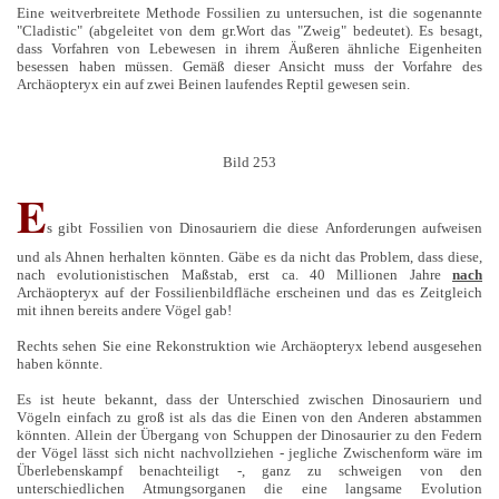
Eine weitverbreitete Methode Fossilien zu untersuchen, ist die sogenannte
"Cladistic" (abgeleitet von dem gr.Wort das "Zweig" bedeutet). Es besagt,
dass Vorfahren von Lebewesen in ihrem Äußeren ähnliche Eigenheiten
besessen haben müssen. Gemäß dieser Ansicht muss der Vorfahre des
Archäopteryx ein auf zwei Beinen laufendes Reptil gewesen sein.
Bild 253
E
s gibt Fossilien von Dinosauriern die diese Anforderungen aufweisen
und als Ahnen herhalten könnten. Gäbe es da nicht das Problem, dass diese,
nach evolutionistischen Maßstab, erst ca. 40 Millionen Jahre
nach
Archäopteryx auf der Fossilienbildfläche erscheinen und das es Zeitgleich
mit ihnen bereits andere Vögel gab!
Rechts sehen Sie eine Rekonstruktion wie Archäopteryx lebend ausgesehen
haben könnte.
Es ist heute bekannt, dass der Unterschied zwischen Dinosauriern und
Vögeln einfach zu groß ist als das die Einen von den Anderen abstammen
könnten. Allein der Übergang von Schuppen der Dinosaurier zu den Federn
der Vögel lässt sich nicht nachvollziehen - jegliche Zwischenform wäre im
Überlebenskampf benachteiligt -, ganz zu schweigen von den
unterschiedlichen Atmungsorganen die eine langsame Evolution