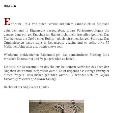
Bild 256
E
r wurde 1994 von einer Familie auf ihrem Grundstück in Montana
gefunden und in Eigenregie ausgegraben, sodass Paläoantropologen die
genaue Lage einiger Knochen im Skelett nicht mehr feststellen konnten. Das
Tier hat etwa die Größe eines Huhns, jedoch mit einem langen Schwanz. Das
Originalskelett wurde stolz in Lebenspose gezeigt und es sollte etwa 75
Millionen Jahre älter als
Archäopteryx
sein.
Wiederum proklamierten Paläontologen das vermeintliche Missing Link
zwischen Dinosaurier und Vogel gefunden zu haben.
Links ist die Rekonstruktion des Skeletts bei seinem Auffinden das nach den
Angaben der Familie hergestellt wurde. Es ist ürigends das einzige Exemplar
dieses "Vogels" dass bisher gefunden wurde. Es befindet sich im
Oxford
University Museum of Natural History
.
Rechts ist der Abguss des Fundes.