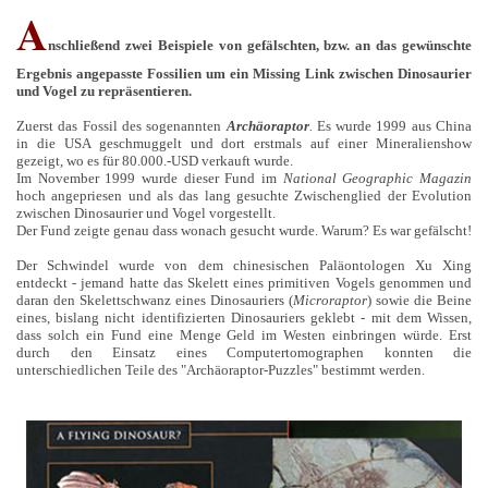
A
nschließend zwei Beispiele von gefälschten, bzw. an das gewünschte
Ergebnis angepasste Fossilien um ein Missing Link zwischen Dinosaurier
und Vogel zu repräsentieren.
Zuerst das Fossil des sogenannten
Archäoraptor
.
Es wurde 1999 aus China
in die USA geschmuggelt und dort erstmals auf einer Mineralienshow
gezeigt, wo es für 80.000.-USD verkauft wurde.
Im November 1999 wurde dieser Fund im
National Geographic Magazin
hoch angepriesen und als das lang gesuchte Zwischenglied der Evolution
zwischen Dinosaurier und Vogel vorgestellt.
Der Fund zeigte genau dass wonach gesucht wurde. Warum? Es war gefälscht!
Der Schwindel wurde von dem chinesischen Paläontologen Xu Xing
entdeckt - jemand hatte das Skelett eines primitiven Vogels genommen und
daran den Skelettschwanz eines Dinosauriers (
Microraptor
) sowie die Beine
eines, bislang nicht identifizierten Dinosauriers geklebt - mit dem Wissen,
dass solch ein Fund eine Menge Geld im Westen einbringen würde. Erst
durch den Einsatz eines Computertomographen konnten die
unterschiedlichen Teile des "Archäoraptor-Puzzles" bestimmt werden.