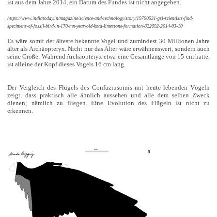
ist aus dem Jahre 2014, ein Datum des Fundes ist nicht angegeben.
https://www.indiatoday.in/magazine/science-and-technology/story/19790531-gsi-scientists-find-
specimens-of-fossil-bird-in-170-mn-year-old-kota-limestone-formation-822092-2014-03-10
Es wäre somit der älteste bekannte Vogel und zumindest 30 Millionen Jahre
älter als Archäopteryx. N
icht nur das Alter wäre erwähnenswert, sondern auch
seine Größe. Während Archäopteryx etwa eine Gesamtlänge von 15 cm hatte,
ist alleine der Kopf dieses Vogels 16 cm lang.
Der Vergleich des Flügels des Confuziusornis mit heute lebenden Vögeln
zeigt, dass praktisch alle ähnlich aussehen und alle dem selben Zweck
dienen; nämlich zu fliegen. Eine Evolution des Flügeln ist nicht zu
erkennen.